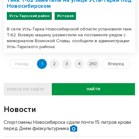
Танк Т-62 заметили на улице Усть-Тарки под
Новосибирском
Усть-Таркский район
История
В селе Усть-Тарка Новосибирской области установили танк
Т-62. Боевую машину разместили на постаменте рядом с
мемориалом Воинской Славы, сообщили в администрации
Усть-Таркского района.
Назад
1
2
3
4
250
Вперед
НАЙТИ
Новости
Спортсмены Новосибирска сдали почти 15 литров крови
перед Днем физкультурника