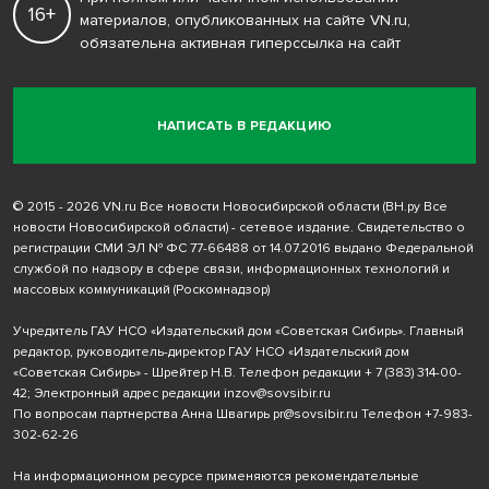
16+
материалов, опубликованных на сайте VN.ru,
обязательна активная гиперссылка на сайт
НАПИСАТЬ В РЕДАКЦИЮ
© 2015 - 2026 VN.ru Все новости Новосибирской области (ВН.ру Все
новости Новосибирской области) - сетевое издание. Свидетельство о
регистрации СМИ ЭЛ № ФС 77-66488 от 14.07.2016 выдано Федеральной
службой по надзору в сфере связи, информационных технологий и
массовых коммуникаций (Роскомнадзор)
Учредитель ГАУ НСО «Издательский дом «Советская Сибирь». Главный
редактор, руководитель-директор ГАУ НСО «Издательский дом
«Советская Сибирь» - Шрейтер Н.В. Телефон редакции
+ 7 (383) 314-00-
42
; Электронный адрес редакции
inzov@sovsibir.ru
По вопросам партнерства Анна Швагирь
pr@sovsibir.ru
Телефон
+7-983-
302-62-26
На информационном ресурсе применяются рекомендательные