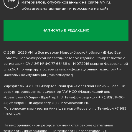
16+
материалов, опубликованных на сайте VN.ru,
обязательна активная гиперссылка на сайт
НАПИСАТЬ В РЕДАКЦИЮ
© 2015 - 2026 VN.ru Все новости Новосибирской области (ВН.ру Все
новости Новосибирской области) - сетевое издание. Свидетельство о
регистрации СМИ ЭЛ № ФС 77-66488 от 14.07.2016 выдано Федеральной
службой по надзору в сфере связи, информационных технологий и
массовых коммуникаций (Роскомнадзор)
Учредитель ГАУ НСО «Издательский дом «Советская Сибирь». Главный
редактор, руководитель-директор ГАУ НСО «Издательский дом
«Советская Сибирь» - Шрейтер Н.В. Телефон редакции
+ 7 (383) 314-00-
42
; Электронный адрес редакции
inzov@sovsibir.ru
По вопросам партнерства Анна Швагирь
pr@sovsibir.ru
Телефон
+7-983-
302-62-26
На информационном ресурсе применяются рекомендательные
технологии
(информационные технологии предоставления