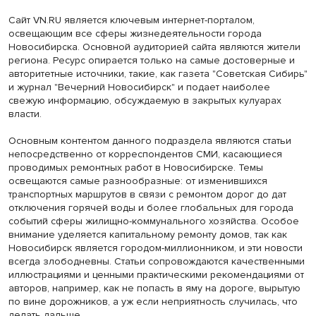
Сайт VN.RU является ключевым интернет-порталом,
освещающим все сферы жизнедеятельности города
Новосибирска. Основной аудиторией сайта являются жители
региона. Ресурс опирается только на самые достоверные и
авторитетные источники, такие, как газета "Советская Сибирь"
и журнал "Вечерний Новосибирск" и подает наиболее
свежую информацию, обсуждаемую в закрытых кулуарах
власти.
Основным контентом данного подраздела являются статьи
непосредственно от корреспондентов СМИ, касающиеся
проводимых ремонтных работ в Новосибирске. Темы
освещаются самые разнообразные: от изменившихся
транспортных маршрутов в связи с ремонтом дорог до дат
отключения горячей воды и более глобальных для города
событий сферы жилищно-коммунального хозяйства. Особое
внимание уделяется капитальному ремонту домов, так как
Новосибирск является городом-миллионником, и эти новости
всегда злободневны. Статьи сопровождаются качественными
иллюстрациями и ценными практическими рекомендациями от
авторов, например, как не попасть в яму на дороге, вырытую
по вине дорожников, а уж если неприятность случилась, что
делать дальше.