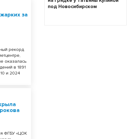
на грядке у Татьяны Купиной
под Новосибирском
 жарких за
ный рекорд.
етцентре,
не оказалась
дений в 1891
10 и 2024
скрыла
ирокова
ия ФГБУ «ЦОК