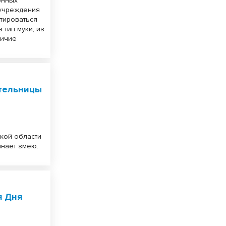
онных
 учреждения
тироваться
 тип муки, из
личие
ительницы
кой области
нает змею.
я Дня