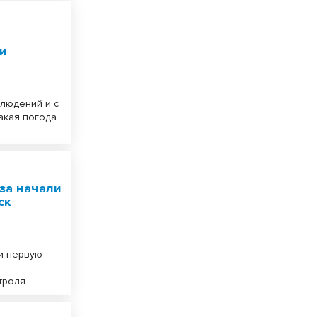
ки
людений и с
акая погода
за начали
ск
и первую
троля.