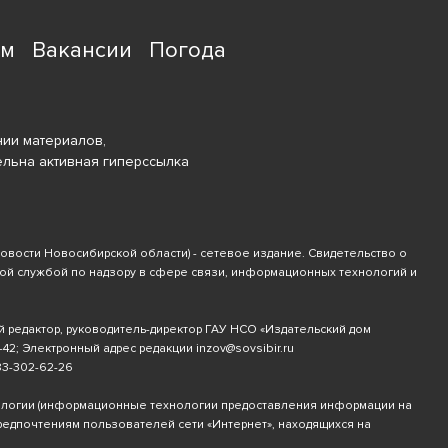
ям
Вакансии
Погода
ии материалов,
ельна активная гиперссылка
новости Новосибирской области) - сетевое издание. Свидетельство о
ной службой по надзору в сфере связи, информационных технологий и
й редактор, руководитель-директор ГАУ НСО «Издательский дом
-42
; Электронный адрес редакции
inzov@sovsibir.ru
83-302-62-26
ологии
(информационные технологии предоставления информации на
предпочтениям пользователей сети «Интернет», находящихся на