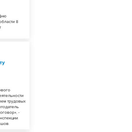
Дню
области 8
т
ту
ового
еятельности
лем трудовых
отодатель
оговор», -
инспекции
ашов.