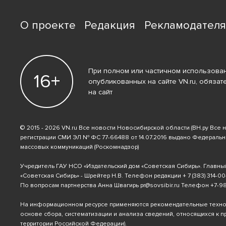
О проекте
Редакция
Рекламодател
При полном или частичном использован
16+
опубликованных на сайте VN.ru, обязат
на сайт
© 2015 - 2026 VN.ru Все новости Новосибирской области (ВН.ру Все 
регистрации СМИ ЭЛ № ФС 77-66488 от 14.07.2016 выдано Федераль
массовых коммуникаций (Роскомнадзор)
Учредитель ГАУ НСО «Издательский дом «Советская Сибирь». Главны
«Советская Сибирь» - Шрейтер Н.В. Телефон редакции
+ 7 (383) 314-00
По вопросам партнерства Анна Швагирь
pr@sovsibir.ru
Телефон
+7-9
На информационном ресурсе применяются рекомендательные техн
основе сбора, систематизации и анализа сведений, относящихся к 
территории Российской Федерации).