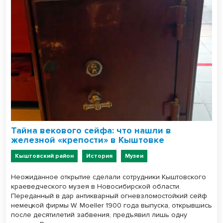
Тайна векового сейфа: что нашли в
железной «крепости» в Кыштовке
Кыштовский район
История
Музеи
Неожиданное открытие сделали сотрудники Кыштовского
краеведческого музея в Новосибирской области.
Переданный в дар антикварный огневзломостойкий сейф
немецкой фирмы W. Moeller 1900 года выпуска, открывшись
после десятилетий забвения, предъявил лишь одну