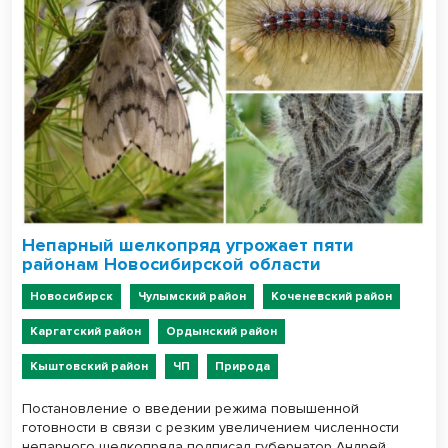
Непарный шелкопряд угрожает пяти
районам Новосибирской области
Новосибирск
Чулымский район
Коченевский район
Каргатский район
Ордынский район
Кыштовский район
ЧП
Природа
Постановление о введении режима повышенной
готовности в связи с резким увеличением численности
непарного шелкопряда подписал губернатор Андрей