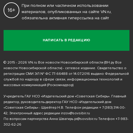
При полном или частичном использовании
16+
материалов, опубликованных на сайте VN.ru,
обязательна активная гиперссылка на сайт
НАПИСАТЬ В РЕДАКЦИЮ
© 2015 - 2026 VN.ru Все новости Новосибирской области (ВН.ру Все
новости Новосибирской области) - сетевое издание. Свидетельство о
регистрации СМИ ЭЛ № ФС 77-66488 от 14.07.2016 выдано Федеральной
службой по надзору в сфере связи, информационных технологий и
массовых коммуникаций (Роскомнадзор)
Учредитель ГАУ НСО «Издательский дом «Советская Сибирь». Главный
редактор, руководитель-директор ГАУ НСО «Издательский дом
«Советская Сибирь» - Шрейтер Н.В. Телефон редакции
+ 7 (383) 314-00-
42
; Электронный адрес редакции
inzov@sovsibir.ru
По вопросам партнерства Анна Швагирь
pr@sovsibir.ru
Телефон
+7-983-
302-62-26