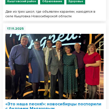
Кыштовский район
Образование
Здоровье
Две из трех школ, где объявлен карантин, находятся в
селе Кыштовка Новосибирской области.
17.11.2025
«Это наша песня!»: новосибирцы поспорили
с Андреем Малаховым