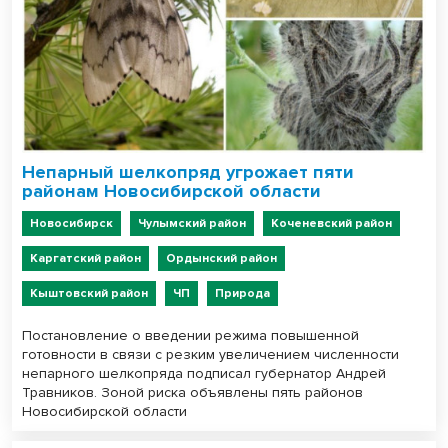
Непарный шелкопряд угрожает пяти
районам Новосибирской области
Новосибирск
Чулымский район
Коченевский район
Каргатский район
Ордынский район
Кыштовский район
ЧП
Природа
Постановление о введении режима повышенной
готовности в связи с резким увеличением численности
непарного шелкопряда подписал губернатор Андрей
Травников. Зоной риска объявлены пять районов
Новосибирской области