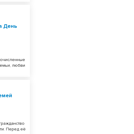
а День
гочисленные
емьи, любви
семей
гражданство
ти. Перед её