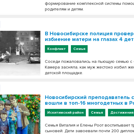
формирование комплексной системы помо
родителям и детям.
В Новосибирске полиция провер
избиение матери на глазах 4 де
Конфликт
Семья
Соседи пожаловались на пьющую семью с 
Камера засняла, как муж жестоко избил же
детской площадке.
Новосибирский преподаватель 
вошли в топ-16 многодетных в Р
Искитимский район
Семья
Достижения
Семья Виталия и Елены Роот воспитывает т
сыновей. Дети завоевали почти 200 дипло