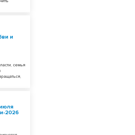
чить
бви и
ласти, семья
и
вращаться,
 июля
ти-2026
рируется