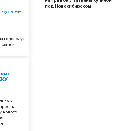
на грядке у Татьяны Купиной
под Новосибирском
 чуть не
ды годовалую
 сапе и
ских
ЖКУ
пила к
 проекта
ру нового
ал
ся