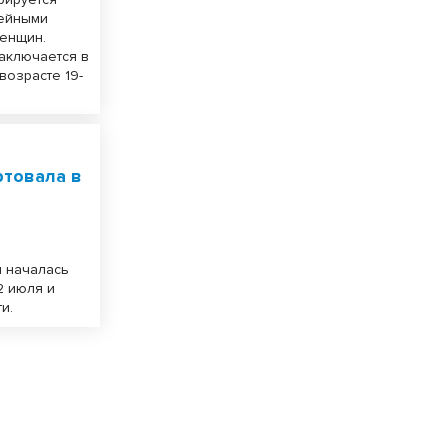
мейными
женщин.
аключается в
 возрасте 19-
ртовала в
и началась
2 июля и
и.