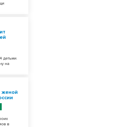
щи
ит
тей
4 детьми.
ну на
с женой
оссии
роих
мов в