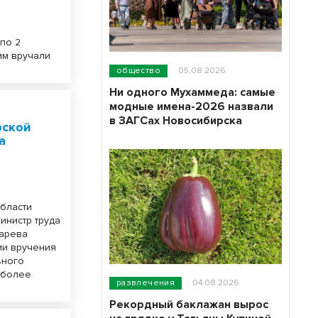
по 2
им вручали
общество
05.08.2026
Ни одного Мухаммеда: самые
модные имена-2026 назвали
в ЗАГСах Новосибирска
рской
а
бласти
инистр труда
харева
ии вручения
ьного
 более
развлечения
04.08.2026
Рекордный баклажан вырос