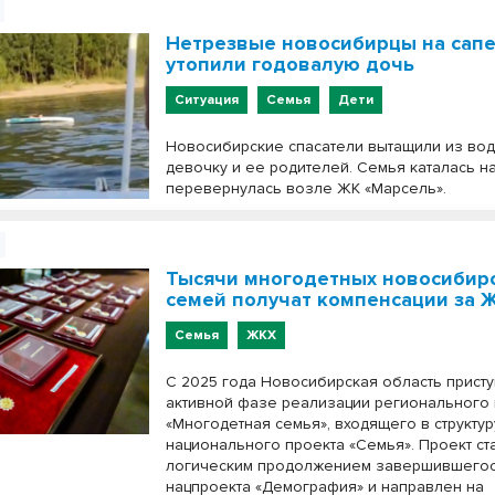
Нетрезвые новосибирцы на сапе
утопили годовалую дочь
Ситуация
Семья
Дети
Новосибирские спасатели вытащили из во
девочку и ее родителей. Семья каталась на
перевернулась возле ЖК «Марсель».
Тысячи многодетных новосибир
семей получат компенсации за 
Семья
ЖКХ
С 2025 года Новосибирская область присту
активной фазе реализации регионального
«Многодетная семья», входящего в структу
национального проекта «Семья». Проект ст
логическим продолжением завершившего
нацпроекта «Демография» и направлен на