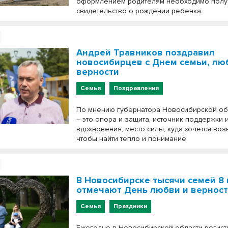
оформлением родителям необходимо полу
свидетельство о рождении ребенка.
Андрей Травников поздравил
новосибирцев с Днем семьи, лю
верности
Семья
Поздравления
По мнению губернатора Новосибирской об
– это опора и защита, источник поддержки 
вдохновения, место силы, куда хочется воз
чтобы найти тепло и понимание.
В Новосибирске тысячи семей 8
отмечают День любви и вернос
Семья
Праздники
Ежегодно в Новосибирской области регист