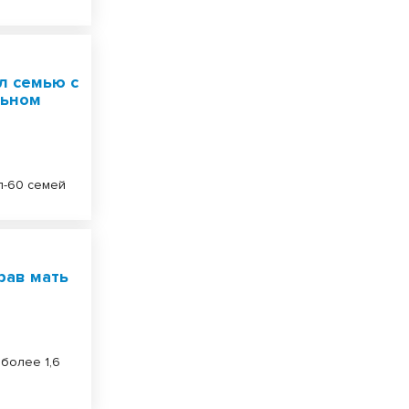
л семью с
льном
п-60 семей
рав мать
более 1,6