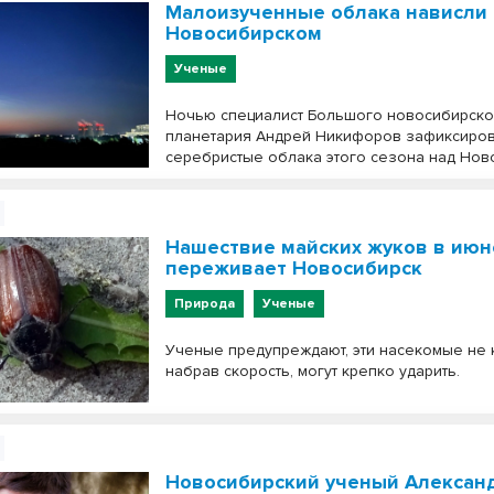
Малоизученные облака нависли
Новосибирском
Ученые
Ночью специалист Большого новосибирско
планетария Андрей Никифоров зафиксиро
серебристые облака этого сезона над Нов
Нашествие майских жуков в июн
переживает Новосибирск
Природа
Ученые
Ученые предупреждают, эти насекомые не к
набрав скорость, могут крепко ударить.
Новосибирский ученый Алексан