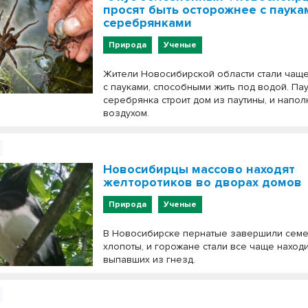
просят быть осторожнее с паука
серебрянками
Природа
Ученые
Жители Новосибирской области стали чаще
с пауками, способными жить под водой. Пау
серебрянка строит дом из паутины, и напол
воздухом.
Новосибирцы массово находят
желторотиков во дворах домов
Природа
Ученые
В Новосибирске пернатые завершили сем
хлопоты, и горожане стали все чаще находи
выпавших из гнезд.