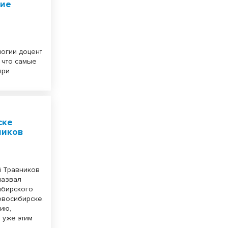
ние
огии доцент
 что самые
при
ске
ников
й Травников
назвал
ибирского
овосибирске.
ию,
 уже этим