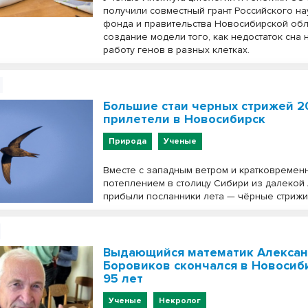
получили совместный грант Российского н
фонда и правительства Новосибирской обл
создание модели того, как недостаток сна
работу генов в разных клетках.
Большие стаи черных стрижей 2
прилетели в Новосибирск
Природа
Ученые
Вместе с западным ветром и кратковремен
потеплением в столицу Сибири из далекой
прибыли посланники лета — чёрные стрижи
Выдающийся математик Алекса
Боровиков скончался в Новосиб
95 лет
Ученые
Некролог