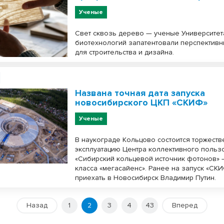
Ученые
Свет сквозь дерево — ученые Университет
биотехнологий запатентовали перспективн
для строительства и дизайна.
Названа точная дата запуска
новосибирского ЦКП «СКИФ»
Ученые
В наукограде Кольцово состоится торжеств
эксплуатацию Центра коллективного польз
«Сибирский кольцевой источник фотонов» 
класса «мегасайенс». Ранее на запуск «СК
приехать в Новосибирск Владимир Путин.
Назад
1
2
3
4
43
Вперед