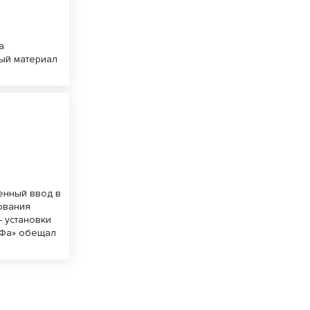
а
ый материал
енный ввод в
ования
– установки
ИФа» обещал