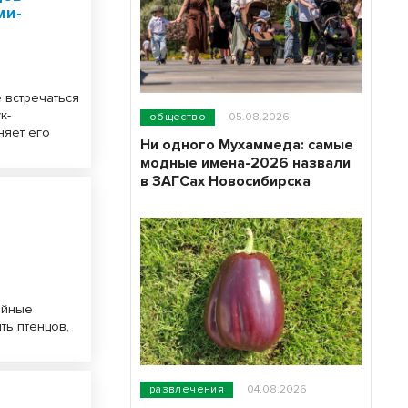
ми-
 встречаться
к-
общество
05.08.2026
няет его
Ни одного Мухаммеда: самые
модные имена-2026 назвали
в ЗАГСах Новосибирска
ейные
ть птенцов,
развлечения
04.08.2026