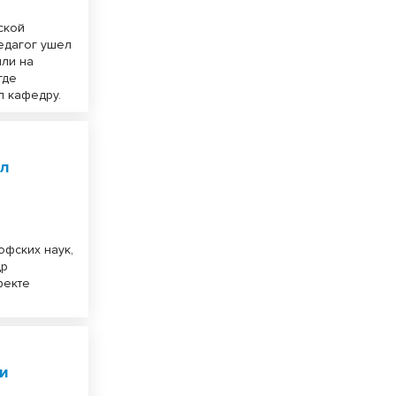
ской
педагог ушел
или на
где
л кафедру.
ыл
фских наук,
др
фекте
ли