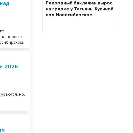
 над
Рекордный баклажан вырос
на грядке у Татьяны Купиной
под Новосибирском
го
вал первые
осибирском.
е-2026
усаются, но,
др