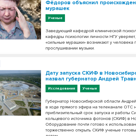
Фёдоров объяснил происхожде
мурашек
Ученые
Заведующий кафедрой клинической психол
кафедры психологии личности НГУ уверяет,
«сильные мурашки» возникают у человека 
прослушивании музыки.
Дату запуска СКИФ в Новосибир
назвал губернатор Андрей Трав
Исследования
Ученые
Губернатор Новосибирской области Андре
в ходе прямого эфира на телеканале ОТС 
приблизительный срок запуска и работы С
кольцевого источника фотонов (СКИФ) в Н
Оборудование почти готово к использован
торжественно открыть СКИФ ученые готовы
летом.