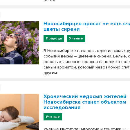
Новосибирцев просят не есть с
цветы сирени
Природа
Ученые
В Новосибирске началось одно из самых д
событий весны – цветение сирени. Белые, 
розовые, лиловые гроздья наполняют возд
самым ароматом, который невозможно спута
другим.
Хронический недосып жителей
Новосибирска станет объектом
исследования
Ученые
Учёные Института цитологии и генетики СО