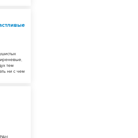
частливые
ушистых
сиреневые,
ух тем
ть ни с чем
 РАН