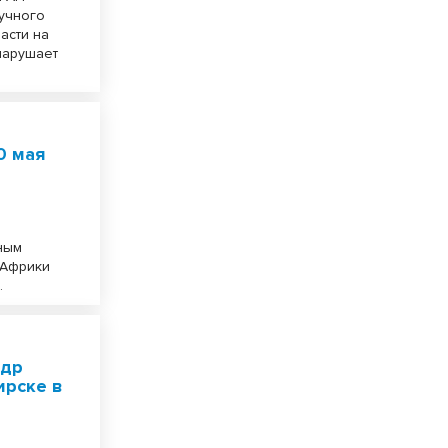
аучного
асти на
 нарушает
0 мая
ным
 Африки
.
ндр
ирске в