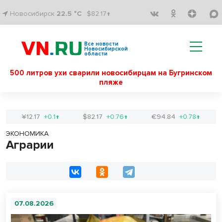
Новосибирск
22.5 °C
$82.17↑
Все новости
Новосибирской
области
500 литров ухи сварили новосибирцам на Бугринском
пляже
¥12.17
+0.1↑
$82.17
+0.76↑
€94.84
+0.78↑
ЭКОНОМИКА
Аграрии
07.08.2026