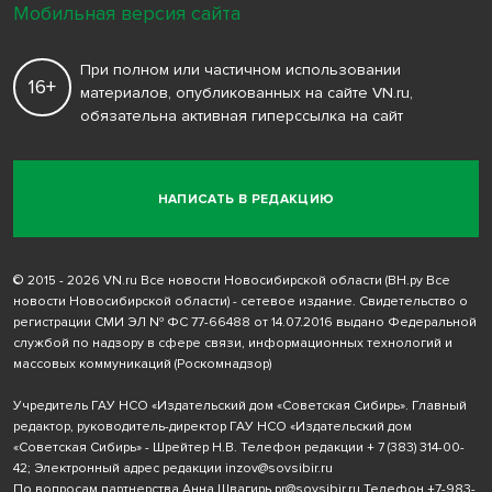
Мобильная версия сайта
При полном или частичном использовании
16+
материалов, опубликованных на сайте VN.ru,
обязательна активная гиперссылка на сайт
НАПИСАТЬ В РЕДАКЦИЮ
© 2015 - 2026 VN.ru Все новости Новосибирской области (ВН.ру Все
новости Новосибирской области) - сетевое издание. Свидетельство о
регистрации СМИ ЭЛ № ФС 77-66488 от 14.07.2016 выдано Федеральной
службой по надзору в сфере связи, информационных технологий и
массовых коммуникаций (Роскомнадзор)
Учредитель ГАУ НСО «Издательский дом «Советская Сибирь». Главный
редактор, руководитель-директор ГАУ НСО «Издательский дом
«Советская Сибирь» - Шрейтер Н.В. Телефон редакции
+ 7 (383) 314-00-
42
; Электронный адрес редакции
inzov@sovsibir.ru
По вопросам партнерства Анна Швагирь
pr@sovsibir.ru
Телефон
+7-983-