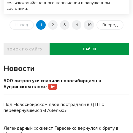
сельскохозяйственного назначения в запущенном
состоянии.
Назад
1
2
3
4
119
Вперед
НАЙТИ
Новости
500 литров ухи сварили новосибирцам на
Бугринском пляже
Под Новосибирском двое пострадали в ДТП с
перевернувшейся «ГАЗелью»
Легендарный хоккеист Тарасенко вернулся к брату в