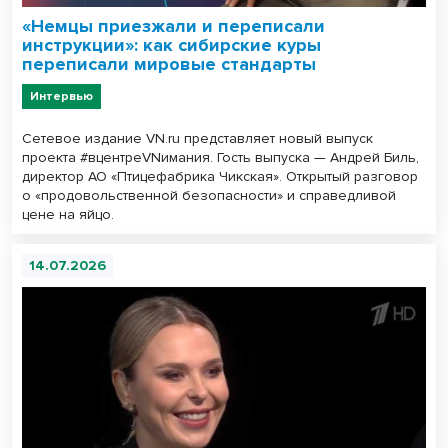
«Немцы приезжали и переписали
инструкции»: как сибирские куры
переписали мировые стандарты
Интервью
Сетевое издание VN.ru представляет новый выпуск
проекта #вцентреVNимания. Гость выпуска — Андрей Биль,
директор АО «Птицефабрика Чикская». Открытый разговор
о «продовольственной безопасности» и справедливой
цене на яйцо.
14.07.2026