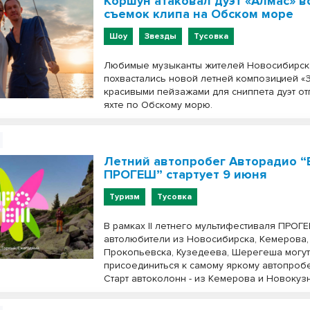
Коршун атаковал дуэт «Алмас» в
съемок клипа на Обском море
Шоу
Звезды
Тусовка
Любимые музыканты жителей Новосибирск
похвастались новой летней композицией «З
красивыми пейзажами для сниппета дуэт от
яхте по Обскому морю.
Летний автопробег Авторадио “
ПРОГЕШ” стартует 9 июня
Туризм
Тусовка
В рамках II летнего мультифестиваля ПРОГ
автолюбители из Новосибирска, Кемерова,
Прокопьевска, Кузедеева, Шерегеша могу
присоединиться к самому яркому автопробе
Старт автоколонн - из Кемерова и Новокуз