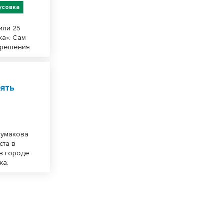
усовка
или 25
ка». Сам
 решения.
ять
Шумакова
ста в
в городе
ка.