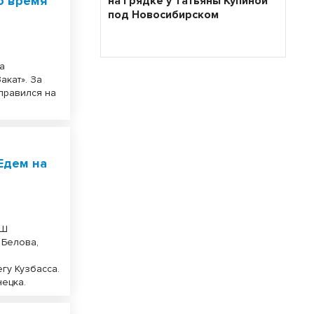
о время
на грядке у Татьяны Купиной
под Новосибирском
а
акат». За
правился на
Едем на
ЕШ
 Белова,
т
гу Кузбасса.
нецка.