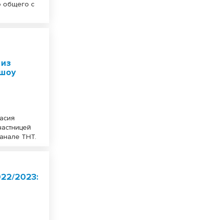
о общего с
 из
 шоу
тасия
частницей
канале ТНТ.
22/2023: