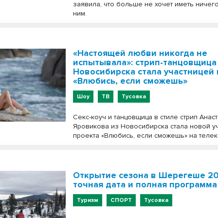
заявила, что больше не хочет иметь ничег
ним.
«Настоящей любви никогда не
испытывала»: стрип-танцовщица
Новосибирска стала участницей
«Влюбись, если сможешь»
Шоу
ТВ
Тусовка
Секс-коуч и танцовщица в стиле стрип Анас
Яровикова из Новосибирска стала новой у
проекта «Влюбись, если сможешь» на теле
Открытие сезона в Шерегеше 20
точная дата и полная программа
Туризм
СПОРТ
Тусовка