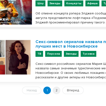
Шоу
Звезды
Концерты
Афиша
Т
Об отмене концерта рэпера Элджея сообщ
августа представители лофт-парка «Подзем
Элджей прокомментировал причину такого
Секс-символ сериалов назвала п
лучших мест в Новосибирске
ТВ
Персона
Звезды
Тусовка
Секс-символ российских сериалов Мария 
назвала самые значимые туристические ме
Новосибирске. О своих любимых локациях 
рассказали и другие актеры из Новосибирс
Назад
1
2
Вперед