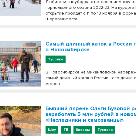
Любители сноуборда с нетерпением ждут 
горнолыжного сезона 2022-23. На курорт
открытие пройдет с 11 по 13 ноября в форм
Шерегешфеста.
Самый длинный каток в России 
в Новосибирске
Тусовка
В Новосибирске на Михайловской набере
самый длинный каток в России - его длина 
метров.
Бывший парень Ольги Бузовой 
заработать 5 млн рублей в ново
«Наследники и самозванцы»
Шоу
ТВ
Звезды
Тусовка