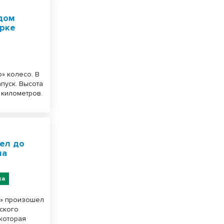
 дом
арке
» колесо. В
пуск. Высота
0 километров.
ел до
на
ка
ы» произошел
ского
 которая