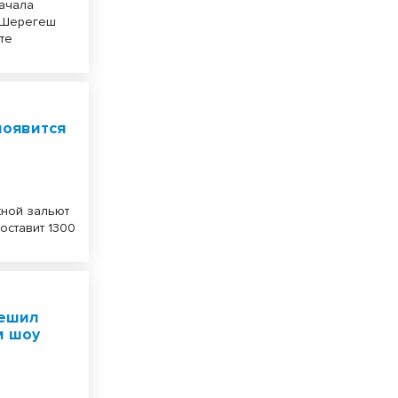
начала
е Шерегеш
ате
появится
жной зальют
составит 1300
решил
м шоу