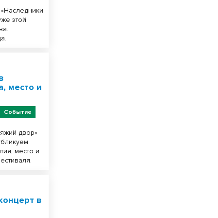
 «Наследники
уже этой
ва.
а.
в
, место и
Событие
няжий двор»
Публикуем
ия, место и
естиваля.
концерт в