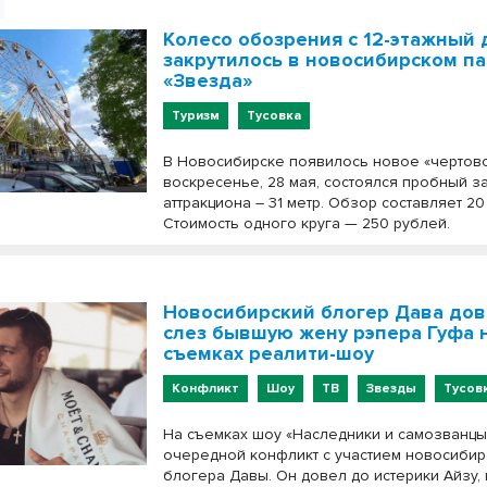
Колесо обозрения с 12-этажный
закрутилось в новосибирском п
«Звезда»
Туризм
Тусовка
В Новосибирске появилось новое «чертово
воскресенье, 28 мая, состоялся пробный за
аттракциона – 31 метр. Обзор составляет 2
Стоимость одного круга — 250 рублей.
Новосибирский блогер Дава дов
слез бывшую жену рэпера Гуфа 
съемках реалити-шоу
Конфликт
Шоу
ТВ
Звезды
Тусов
На съемках шоу «Наследники и самозванц
очередной конфликт с участием новосибир
блогера Давы. Он довел до истерики Айзу,