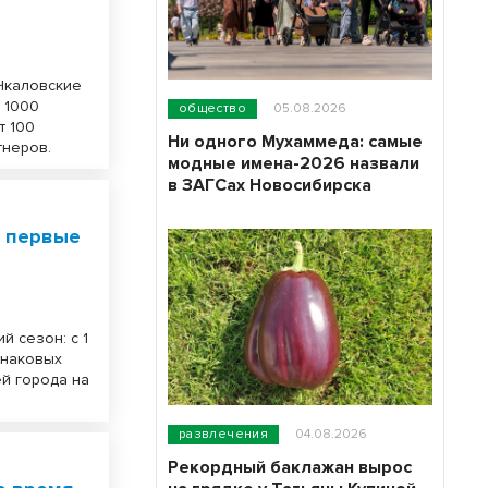
Чкаловские
а 1000
общество
05.08.2026
т 100
Ни одного Мухаммеда: самые
тнеров.
модные имена-2026 назвали
в ЗАГСах Новосибирска
: первые
 сезон: с 1
знаковых
ей города на
развлечения
04.08.2026
Рекордный баклажан вырос