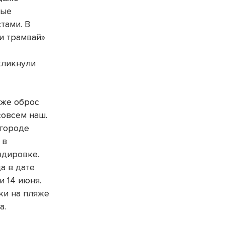
ные
тами. В
ли трамвай»
кликнули
уже оброс
совсем наш.
 городе
 в
ндировке.
а в дате
и 14 июня.
ки на пляже
а.