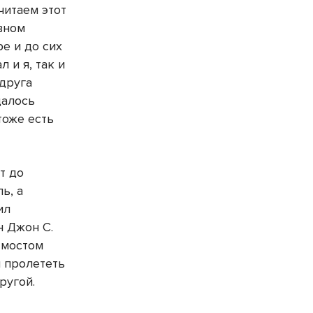
читаем этот
вном
е и до сих
 и я, так и
 друга
далось
тоже есть
т до
ь, а
ил
н Джон С.
м мостом
л пролететь
ругой.