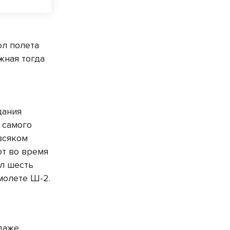
ол полета
жная тогда
дания
 самого
всяком
от во время
л шесть
молете Ш-2.
 даже