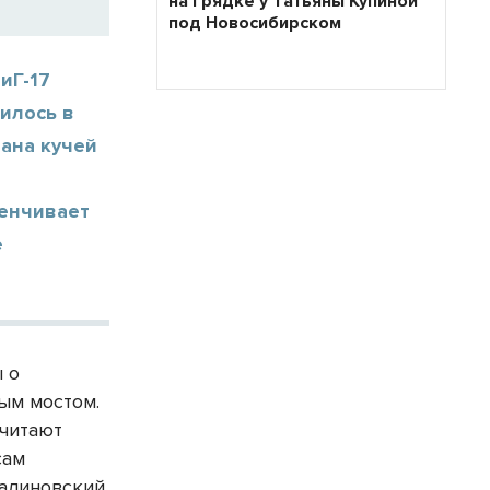
на грядке у Татьяны Купиной
под Новосибирском
иГ-17
илось в
тана кучей
венчивает
е
 о
ым мостом.
считают
сам
алиновский