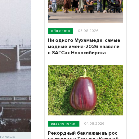
общество
05.08.2026
Ни одного Мухаммеда: самые
модные имена-2026 назвали
в ЗАГСах Новосибирска
развлечения
04.08.2026
Рекордный баклажан вырос
его лишь