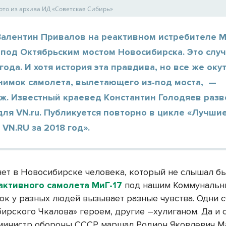
ото из архива ИД «Советская Сибирь»
Валентин Привалов на реактивном истребителе М
под Октябрьским мостом Новосибирска. Это случ
года. И хотя история эта правдива, но все же оку
снимок самолета, вылетающего из-под моста, —
ж. Известный краевед Константин Голодяев раз
ля VN.ru. Публикуется повторно в цикле «Лучши
VN.RU за 2018 год».
нет в Новосибирске человека, который не слышал бы
активного самолета МиГ-17
под нашим Коммунальн
пок у разных людей вызывает разные чувства. Одни 
бирского Чкалова» героем, другие –хулиганом. Да и 
министр обороны СССР маршал Родион Яковлевич М