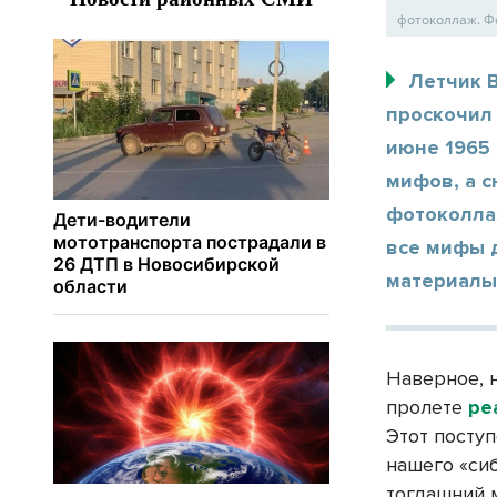
фотоколлаж. Ф
Летчик 
проскочил 
июне 1965 
мифов, а 
фотоколла
все мифы д
материалы 
Наверное, 
пролете
ре
Этот посту
нашего «си
тогдашний 