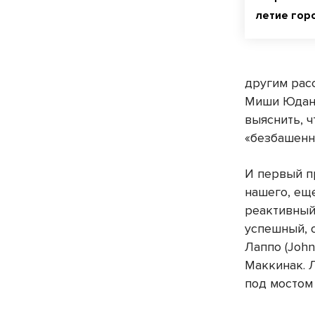
летие гор
другим рас
Миши Юдани
выяснить, ч
«безбашенн
И первый п
нашего, еще
реактивный
успешный, 
Лаппо (John
Маккинак. Л
под мостом