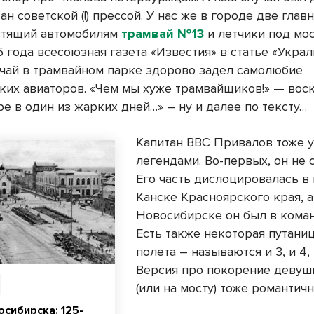
н советской (!) прессой. У нас же в городе две глав
стящий автомобилям
трамвай №13
и летчики под мос
5 года всесоюзная газета «Известия» в статье «Укра
учай в трамвайном парке здорово задел самолюбие
ких авиаторов. «Чем мы хуже трамвайщиков!» — вос
ре в один из жарких дней…» – ну и далее по тексту…
Капитан ВВС Привалов тоже 
легендами. Во-первых, он не 
Его часть дислоцировалась в
Канске Красноярского края, а
Новосибирске он был в кома
Есть также некоторая путаниц
полета – называются и 3, и 4, 
Версия про покорение девуш
(или на мосту) тоже романтичн
сибирска: 125-