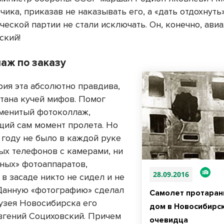
чика, приказав не наказывать его, а «дать отдохнуть
еской партии не стали исключать. Он, конечно, авиа
ский!
аж по заказу
рия эта абсолютно правдива,
утана кучей мифов. Помог
аменитый фотоколлаж,
ий сам момент пролета. Но
 году не было в каждой руке
ых телефонов с камерами, ни
ных» фотоаппаратов,
28.09.2016
в засаде никто не сидел и не
Данную «фотографию» сделал
Самолет протаран
музея Новосибирска его
дом в Новосибирск
вгений Социховский. Причем
очевидца