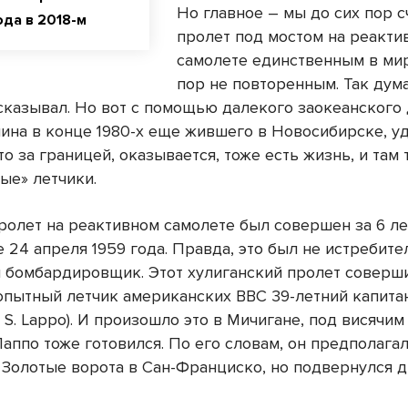
Но главное – мы до сих пор с
ода в 2018-м
пролет под мостом на реакти
самолете единственным в мир
пор не повторенным. Так думал
сказывал. Но вот с помощью далекого заокеанского
на в конце 1980-х еще жившего в Новосибирске, у
то за границей, оказывается, тоже есть жизнь, и там 
ые» летчики.
ролет на реактивном самолете был совершен за 6 ле
 24 апреля 1959 года. Правда, это был не истребител
 бомбардировщик. Этот хулиганский пролет соверш
опытный летчик американских ВВС 39-летний капита
 S. Lappo). И произошло это в Мичигане, под висячи
аппо тоже готовился. По его словам, он предполага
 Золотые ворота в Сан-Франциско, но подвернулся д