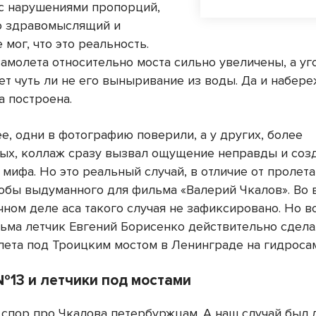
с нарушениями пропорций,
о здравомыслящий и
 мог, что это реальность.
амолета относительно моста сильно увеличены, а уг
ет чуть ли не его выныривание из воды. Да и набере
а построена.
е, одни в фотографию поверили, а у других, более
ых, коллаж сразу вызвал ощущение неправды и соз
мифа. Но это реальный случай, в отличие от пролета
кобы выдуманного для фильма «Валерий Чкалов». Во 
чном деле аса такого случая не зафиксировано. Но в
ьма летчик Евгений Борисенко действительно сдела
лета под Троицким мостом в Ленинграде на гидроса
№13 и летчики под мостами
 спор про Чкалова петербуржцам. А наш случай был