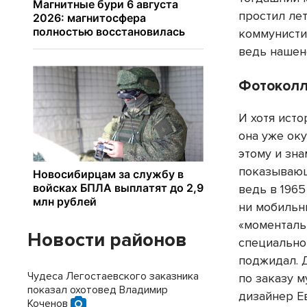
простил лет
коммунистич
ведь нашен
Фотоколл
И хотя исто
она уже ок
этому и зн
показывающ
ведь в 1965
ни мобильн
«моменталь
Новости районов
специально 
поджидал. 
Чудеса Легостаевского заказника
по заказу 
показал охотовед Владимир
дизайнер Е
Коченов