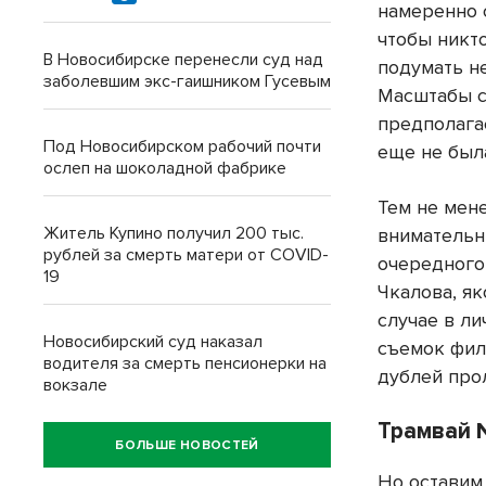
намеренно 
чтобы никт
В Новосибирске перенесли суд над
подумать не
заболевшим экс-гаишником Гусевым
Масштабы с
предполага
Под Новосибирском рабочий почти
еще не был
ослеп на шоколадной фабрике
Тем не мене
Житель Купино получил 200 тыс.
внимательн
рублей за смерть матери от COVID-
очередного 
19
Чкалова, я
случае в ли
Новосибирский суд наказал
съемок фил
водителя за смерть пенсионерки на
дублей про
вокзале
Трамвай 
БОЛЬШЕ НОВОСТЕЙ
Но оставим