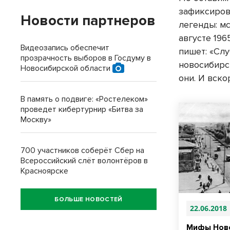
зафиксирова
Новости партнеров
легенды: м
августе 196
Видеозапись обеспечит
пишет: «Сл
прозрачность выборов в Госдуму в
новосибирс
Новосибирской области
они. И вско
В память о подвиге: «Ростелеком»
проведет кибертурнир «Битва за
Москву»
700 участников соберёт Сбер на
Всероссийский слёт волонтёров в
Красноярске
БОЛЬШЕ НОВОСТЕЙ
22.06.2018
Мифы Ново