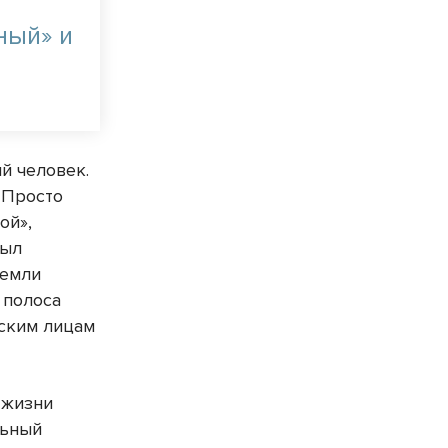
ный» и
й человек.
. Просто
ой»,
был
земли
 полоса
еским лицам
 жизни
льный