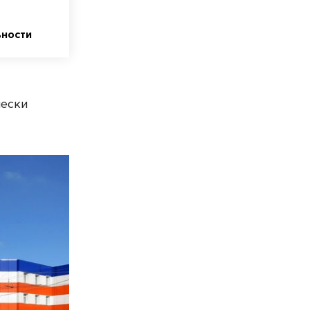
ности
чески