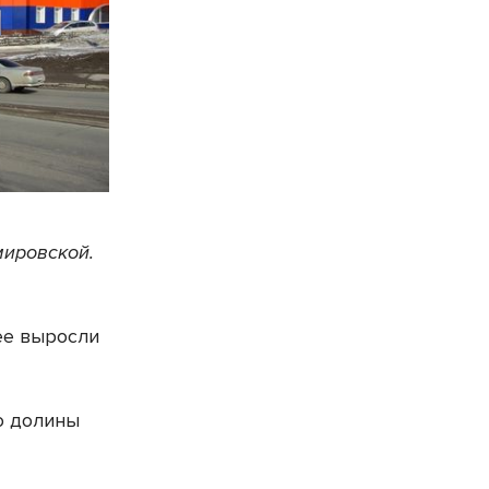
мировской.
ее выросли
о долины