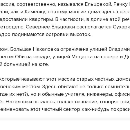
массив, соответственно, назывался Ельцовкой. Речку
ли, как и Каменку, поэтому многие дома здесь снес
едоставили квартиры. В частности, в долине этой ре
метродепо. Севернее Ельцовки располагается Сухарка
одро поднимаются островки высоток.
зом, Большая Нахаловка ограничена улицей Владими
ерегом Оби на западе, улицей Моцарта на севере и 
й больницей на юге.
 которые называют этот массив старых частных домо
евенским местом. Здесь обитают не только сомнител
 где их нет?), но и обычные учителя, инженеры, офис
От Нахаловки осталось только название, говорят они
еименовать этот частный сектор как-нибудь покраси