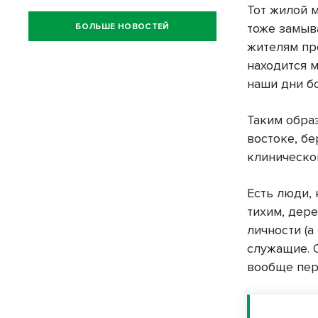
Тот жилой 
тоже замыва
БОЛЬШЕ НОВОСТЕЙ
жителям пр
находится 
наши дни б
Таким обра
востоке, б
клиническо
Есть люди,
тихим, дер
личности (а
служащие. 
вообще пер