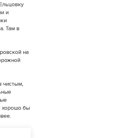
 Ельцовку
ли и
чки
. Там в
ровской на
Дорожной
в чистым,
ьные
ные
, хорошо бы
вее.