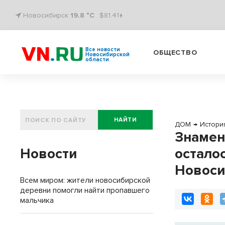
Новосибирск
19.8 °C
$81.41↑
Все новости
ОБЩЕСТВО
Новосибирской
области
НАЙТИ
ДОМ
→
Истори
Знамен
Новости
остало
Новоси
Всем миром: жители новосибирской
деревни помогли найти пропавшего
мальчика