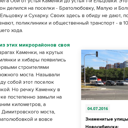
ега Оби от устья Каменки до устья 1-й Ельцовки. Эт
 он делился на поселки - Братолюбовку, Малую и Бо
Ельцовку и Сухарку. Своих здесь в обиду не дают, п
знают, поликлиники и общественный транспорт - в 1
его хода.
из этих микрорайонов своя
оврагах Каменки, на крутых
емлянки и хибары появились
первыми строителями
ожного моста. Называли
ду собой этот поселок
кой. Но речку Каменку в
ке постепенно замыли на
шним километров, а
04.07.2016
 Димитровского моста,
Братолюбовкой и вовсе
Знаменитые улиц
Новосибирска: