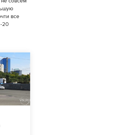
о не совсем
льшую
очти все
0-20
ы