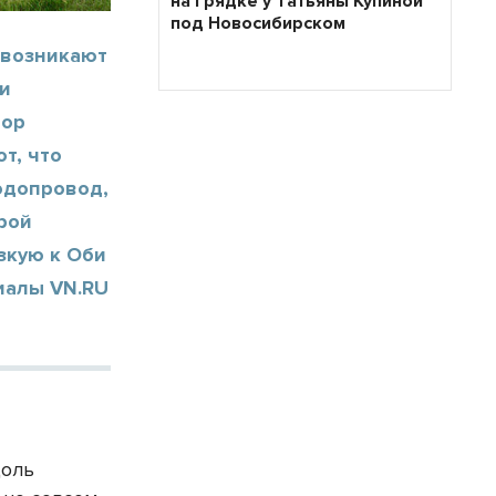
на грядке у Татьяны Купиной
под Новосибирском
 возникают
ми
тор
т, что
одопровод,
рой
зкую к Оби
иалы VN.RU
доль