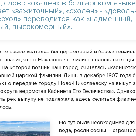
и, слово «охален» в болгарском языке
ет «зажиточный», «охолен» - «доволь
«охол» переводится как «надменный,
ый, высокомерный».
ском языке «нахал»– бесцеремонный и беззастенчивы
е значит, что в Нахаловке селились сплошь наглецы
 на которой возник наш город, считалась «кабинетск
вшей царской фамилии. Лишь в декабре 1907 года 
Акт о передаче городу Ново-Николаевску на выкуп 
 округа ведомства Кабинета Его Величества». Однако
ль рек выкупу не подлежала, здесь селиться физич
лось.
Но тут была необходимая для
вода, росли сосны – строите