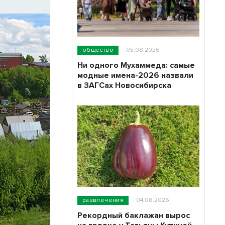
общество
05.08.2026
Ни одного Мухаммеда: самые
модные имена-2026 назвали
в ЗАГСах Новосибирска
развлечения
04.08.2026
Рекордный баклажан вырос