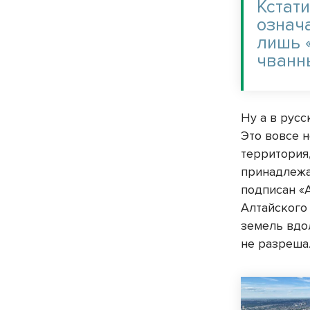
Кстат
означа
лишь 
чванн
Ну а в рус
Это вовсе н
территория,
принадлежа
подписан «
Алтайского
земель вдо
не разреша