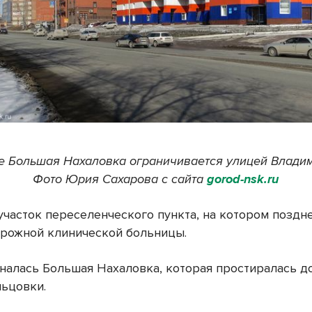
е Большая Нахаловка ограничивается улицей Влади
Фото Юрия Сахарова с сайта
gorod-nsk.ru
участок переселенческого пункта, на котором поздн
рожной клинической больницы.
иналась Большая Нахаловка, которая простиралась д
льцовки.