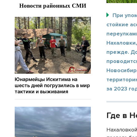
При упо
стойкие а
переулкам
Нахаловки,
прежде. До
проводится
Новосибирс
территори
за 2023 год
Где в 
Нахаловкой