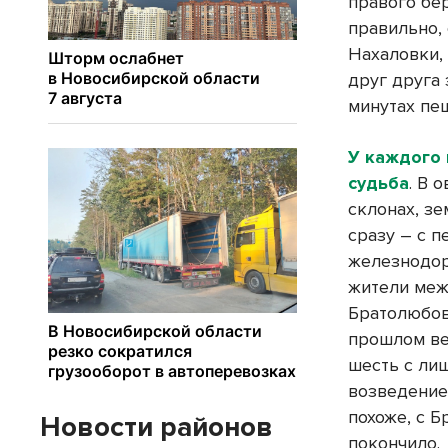
правого бер
правильно,
Нахаловки, 
друг друга 
минутах пеш
У каждого 
судьба
. В 
склонах, з
сразу – с 
железнодор
жители меж
Братолюбов
прошлом ве
шесть с ли
возведение
похоже, с 
Новости районов
покончило.