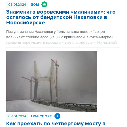
08.01.2024
ДОМ
Знаменита воровскими «малинами»: что
осталось от бандитской Нахаловки в
Новосибирске
При упоминании Нахаловки у большинства новосибирцев
возникают стойкие ассоциации с криминалом, антисанитарией,
кривыми переулками и вросшими в землю хибарами. Но частный
сектор Нахаловки, где сильны правила рабочей слободки, уже не
тот, что прежде. Дома здесь примерили одежду из сайдинга, есть
водопровод, проводится газ. Здесь даже родился самый
легендарный герой Новосибирска, но инвесторы все еще
обходят стороной близкую к Оби территорию. Публикуется
повторно в цикле «Лучшие материалы VN.RU за 2023 год».
08.01.2024
ТРАНСПОРТ
Как проехать по четвертому мосту в