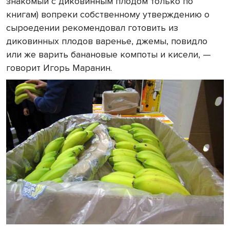
знакомый с диковинным плодом только по
книгам) вопреки собственному утверждению о
сыроедении рекомендовал готовить из
диковинных плодов варенье, джемы, повидло
или же варить банановые компоты и кисели, —
говорит Игорь Маранин.