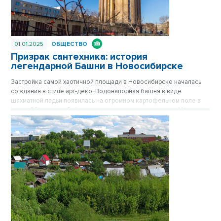
01.01.2025
ОБЩЕСТВО
Призрак сантехника: история
легендарной Башни в Новосибирске
Застройка самой хаотичной площади в Новосибирске началась
со здания в стиле арт-деко. Водонапорная башня в виде
шахматной ладьи появилась на огромном картофельном поле в
конце 30-х годов. Сейчас стильное здание на площади Маркса
спрятано за хрущевками, его хорошо видно только с высоких
точек обзора. Впрочем, с окружением Башне никогда не везло.
Сначала вокруг была картошка, которую сажали жители
окрестных деревень, затем возникли пятиэтажки, а после
зашумела пестрая барахолка на площади Маркса. Публикуется
повторно в цикле «Лучшие материалы VN.RU за 2023 год».