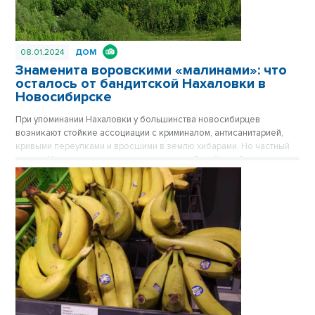
08.01.2024
ДОМ
Знаменита воровскими «малинами»: что
осталось от бандитской Нахаловки в
Новосибирске
При упоминании Нахаловки у большинства новосибирцев
возникают стойкие ассоциации с криминалом, антисанитарией,
кривыми переулками и вросшими в землю хибарами. Но частный
сектор Нахаловки, где сильны правила рабочей слободки, уже не
тот, что прежде. Дома здесь примерили одежду из сайдинга, есть
водопровод, проводится газ. Здесь даже родился самый
легендарный герой Новосибирска, но инвесторы все еще
обходят стороной близкую к Оби территорию. Публикуется
повторно в цикле «Лучшие материалы VN.RU за 2023 год».