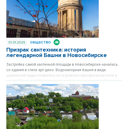
01.01.2025
ОБЩЕСТВО
Призрак сантехника: история
легендарной Башни в Новосибирске
Застройка самой хаотичной площади в Новосибирске началась
со здания в стиле арт-деко. Водонапорная башня в виде
шахматной ладьи появилась на огромном картофельном поле в
конце 30-х годов. Сейчас стильное здание на площади Маркса
спрятано за хрущевками, его хорошо видно только с высоких
точек обзора. Впрочем, с окружением Башне никогда не везло.
Сначала вокруг была картошка, которую сажали жители
окрестных деревень, затем возникли пятиэтажки, а после
зашумела пестрая барахолка на площади Маркса. Публикуется
повторно в цикле «Лучшие материалы VN.RU за 2023 год».