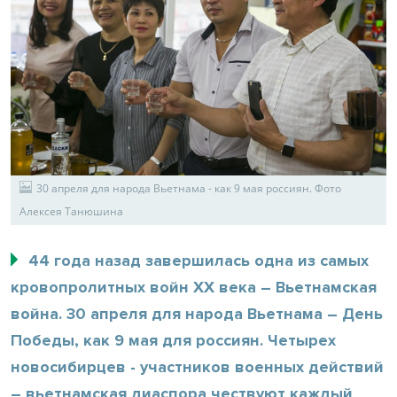
30 апреля для народа Вьетнама - как 9 мая россиян. Фото
Алексея Танюшина
44 года назад завершилась одна из самых
кровопролитных войн ХХ века – Вьетнамская
война. 30 апреля для народа Вьетнама – День
Победы, как 9 мая для россиян. Четырех
новосибирцев - участников военных действий
– вьетнамская диаспора чествуют каждый