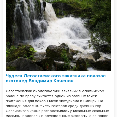
Чудеса Легостаевского заказника показал
охотовед Владимир Коченов
Легостаевский биологический заказник в Искитимском
районе по праву считается одной из главных точек
притяжения для поклонников экотуризма в Сибири. На
площади более 30 тысяч гектаров среди древних гор
Салаирского кряжа расположились уникальные скальные
массивы, водопады и обустроенные экотропы, а за покой