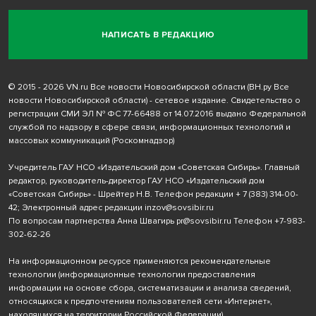
НАПИСАТЬ В РЕДАКЦИЮ
© 2015 - 2026 VN.ru Все новости Новосибирской области (ВН.ру Все
новости Новосибирской области) - сетевое издание. Свидетельство о
регистрации СМИ ЭЛ № ФС 77-66488 от 14.07.2016 выдано Федеральной
службой по надзору в сфере связи, информационных технологий и
массовых коммуникаций (Роскомнадзор)
Учредитель ГАУ НСО «Издательский дом «Советская Сибирь». Главный
редактор, руководитель-директор ГАУ НСО «Издательский дом
«Советская Сибирь» - Шрейтер Н.В. Телефон редакции
+ 7 (383) 314-00-
42
; Электронный адрес редакции
inzov@sovsibir.ru
По вопросам партнерства Анна Швагирь
pr@sovsibir.ru
Телефон
+7-983-
302-62-26
На информационном ресурсе применяются рекомендательные
технологии
(информационные технологии предоставления
информации на основе сбора, систематизации и анализа сведений,
относящихся к предпочтениям пользователей сети «Интернет»,
находящихся на территории Российской Федерации).