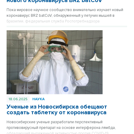
нового коронавируса BRZ batCoV
Пока мировое научное сообщество внимательно изучает новый
коронавирус BRZ batCoV, обнаруженный у летучих мышей в
Бразилии, федеральная служба Роспотребнадзора
подтверждает, что ситуация находится на постоянном
оперативном контроле.
18.06.2025
НАУКА
Ученые из Новосибирска обещают
создать таблетку от коронавируса
Новосибирские ученые разработали перспективный
противовирусный препарат на основе интерферона лямбда,
обладающий выраженной активностью против COVID-19.