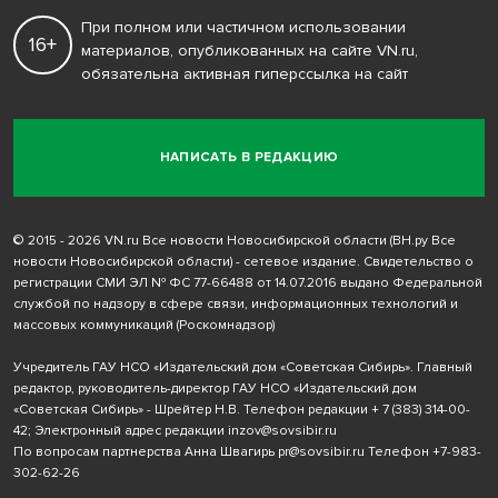
При полном или частичном использовании
16+
материалов, опубликованных на сайте VN.ru,
обязательна активная гиперссылка на сайт
НАПИСАТЬ В РЕДАКЦИЮ
© 2015 - 2026 VN.ru Все новости Новосибирской области (ВН.ру Все
новости Новосибирской области) - сетевое издание. Свидетельство о
регистрации СМИ ЭЛ № ФС 77-66488 от 14.07.2016 выдано Федеральной
службой по надзору в сфере связи, информационных технологий и
массовых коммуникаций (Роскомнадзор)
Учредитель ГАУ НСО «Издательский дом «Советская Сибирь». Главный
редактор, руководитель-директор ГАУ НСО «Издательский дом
«Советская Сибирь» - Шрейтер Н.В. Телефон редакции
+ 7 (383) 314-00-
42
; Электронный адрес редакции
inzov@sovsibir.ru
По вопросам партнерства Анна Швагирь
pr@sovsibir.ru
Телефон
+7-983-
302-62-26