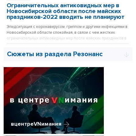
Ограничительных антиковидных мер в
Новосибирской области после майских
праздников-2022 вводить не планируют
Эпидситуация с коронавирусом, гриппом и другими инфекциями в
Новосибирской области спокойная, в связи с чем жестких
ограничительных антиковидных мер после майских праздников в
регионе вводить не планируют.
Сюжеты из раздела Резонанс
вцентреVNимания