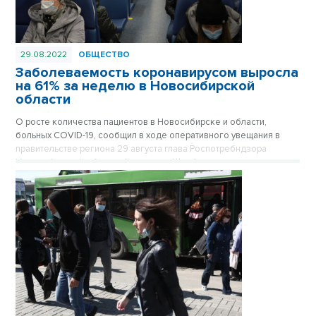
29.08.2022
ОБЩЕСТВО
Заболеваемость коронавирусом выросла
на 61% за неделю в Новосибирской
области
О росте количества пациентов в Новосибирске и области,
больных COVID-19, сообщил в ходе оперативного увещания в
правительстве региона 29 августа глава Роспотребндзора
Новосибирской области Александр Щербатов.