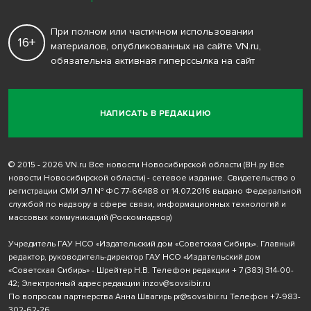
При полном или частичном использовании
16+
материалов, опубликованных на сайте VN.ru,
обязательна активная гиперссылка на сайт
НАПИСАТЬ В РЕДАКЦИЮ
© 2015 - 2026 VN.ru Все новости Новосибирской области (ВН.ру Все
новости Новосибирской области) - сетевое издание. Свидетельство о
регистрации СМИ ЭЛ № ФС 77-66488 от 14.07.2016 выдано Федеральной
службой по надзору в сфере связи, информационных технологий и
массовых коммуникаций (Роскомнадзор)
Учредитель ГАУ НСО «Издательский дом «Советская Сибирь». Главный
редактор, руководитель-директор ГАУ НСО «Издательский дом
«Советская Сибирь» - Шрейтер Н.В. Телефон редакции
+ 7 (383) 314-00-
42
; Электронный адрес редакции
inzov@sovsibir.ru
По вопросам партнерства Анна Швагирь
pr@sovsibir.ru
Телефон
+7-983-
302-62-26