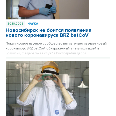
30.10.2025
НАУКА
Новосибирск не боится появления
нового коронавируса BRZ batCoV
Пока мировое научное сообщество внимательно изучает новый
коронавирус BRZ batCoV, обнаруженный у летучих мышей в
Бразилии, федеральная служба Роспотребнадзора
подтверждает, что ситуация находится на постоянном
оперативном контроле.