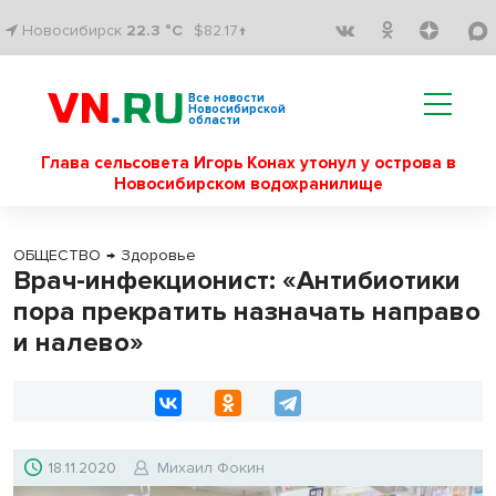
Новосибирск
22.3 °C
$82.17↑
Все новости
Новосибирской
области
Глава сельсовета Игорь Конах утонул у острова в
Новосибирском водохранилище
ОБЩЕСТВО
→
Здоровье
Врач-инфекционист: «Антибиотики
пора прекратить назначать направо
и налево»
18.11.2020
Михаил Фокин