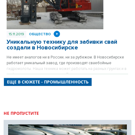
15.11.2019
ОБЩЕСТВО
Уникальную технику для забивки свай
создали в Новосибирске
Не имеет аналогов ни в России, ни за рубежом. В Новосибирске
работает уникальный завод, где производят сваебойные
гидромолоты. Наша техника может работать на разных грунтах и в
любых климатических условиях. При этом стоит дешевле
западной.
ЕЩЕ В СЮЖЕТЕ - ПРОМЫШЛЕННОСТЬ
НЕ ПРОПУСТИТЕ