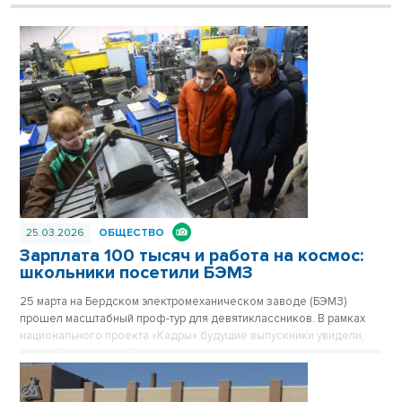
25.03.2026
ОБЩЕСТВО
Зарплата 100 тысяч и работа на космос:
школьники посетили БЭМЗ
25 марта на Бердском электромеханическом заводе (БЭМЗ)
прошел масштабный проф-тур для девятиклассников. В рамках
национального проекта «Кадры» будущие выпускники увидели,
как работает крупнейшее машиностроительное предприятие
региона, обеспечивающее в том числе российскую космонавтику
высокоточными приборами уже 67 лет.