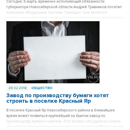
Сегодня, 6 марта, временно исполняющий обязанности
губернатора Новосибирской области Андрей Травников посетил
компанию «Модульные Системы Торнадо». Она является
ведущим российским разработчиком и производителем средств
автоматизации, систем управления и программно-технических
комплексов. Руководитель региона ознакомился с действующим
производством и перспективами развития предприятия.
28.02.2018
ОБЩЕСТВО
Завод по производству бумаги хотят
строить в поселке Красный Яр
В поселке Красный Яр Новосибирского района в ближайшее
время может появиться крупнейший за Уралом завод по
производству бумаги и картона. Этот вопрос обсудили на совете
по инвестициям при врио главы региона во вторник, 27 февраля.