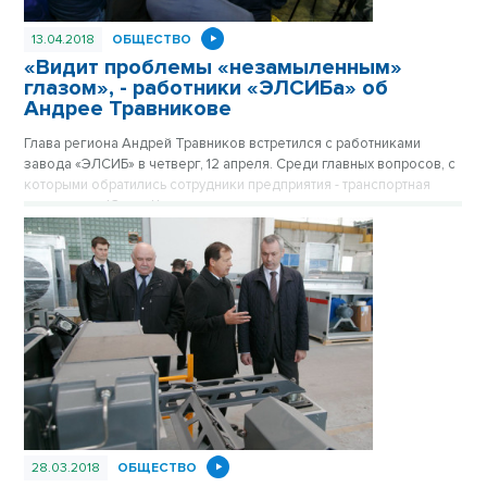
13.04.2018
ОБЩЕСТВО
«Видит проблемы «незамыленным»
глазом», - работники «ЭЛСИБа» об
Андрее Травникове
Глава региона Андрей Травников встретился с работниками
завода «ЭЛСИБ» в четверг, 12 апреля. Среди главных вопросов, с
которыми обратились сотрудники предприятия - транспортная
развязка на Южно-Чемском жилмассиве, строительство школ,
поликлиник и детских садов. И, конечно, будущее производства.
28.03.2018
ОБЩЕСТВО