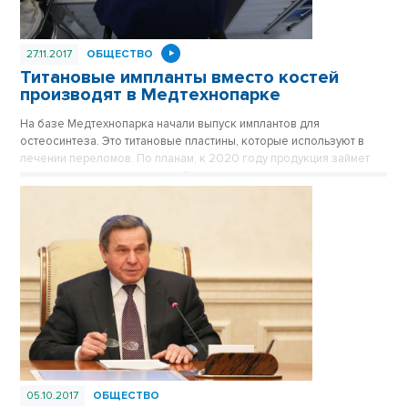
27.11.2017
ОБЩЕСТВО
Титановые импланты вместо костей
производят в Медтехнопарке
На базе Медтехнопарка начали выпуск имплантов для
остеосинтеза. Это титановые пластины, которые используют в
лечении переломов. По планам, к 2020 году продукция займет
внушительную долю на российском рынке медтехники - пока он
почти полностью занят иностранными производителями. О
специфике производства, дальнейших планах по развитию и о
том, зачем слушать протезы, узнали корреспонденты ОТС.
05.10.2017
ОБЩЕСТВО