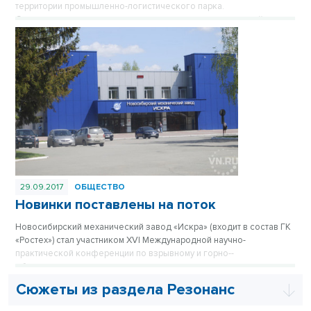
территории промышленно-логистического парка.
Соответствующее соглашение подписали вчера, в первый день
работы форума индустриально-парковых проектов InPark. О мерах
поддержки и новом производстве, которое разместят в Бердске,
в сюжете Марии Черешневой.
29.09.2017
ОБЩЕСТВО
Новинки поставлены на поток
Новосибирский механический завод «Искра» (входит в состав ГК
«Ростех») стал участником XVI Международной научно-
практической конференции по взрывному и горно-­
обогатительному делу.
Сюжеты из раздела Резонанс