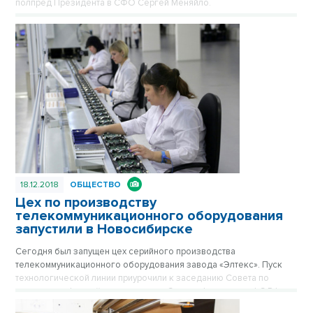
полпред Президента в СФО Сергей Меняйло.
18.12.2018
ОБЩЕСТВО
Цех по производству
телекоммуникационного оборудования
запустили в Новосибирске
Сегодня был запущен цех серийного производства
телекоммуникационного оборудования завода «Элтекс». Пуск
технологической линии приурочили к заседанию Совета по
развитию цифровой экономики при Совете Федерации ФС РФ,
которое проходит в Новосибирске.