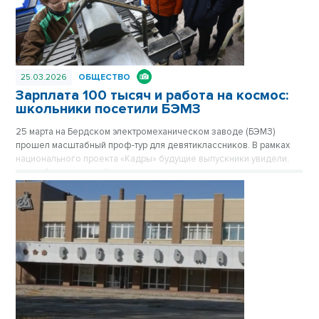
25.03.2026
ОБЩЕСТВО
Зарплата 100 тысяч и работа на космос:
школьники посетили БЭМЗ
25 марта на Бердском электромеханическом заводе (БЭМЗ)
прошел масштабный проф-тур для девятиклассников. В рамках
национального проекта «Кадры» будущие выпускники увидели,
как работает крупнейшее машиностроительное предприятие
региона, обеспечивающее в том числе российскую космонавтику
высокоточными приборами уже 67 лет.