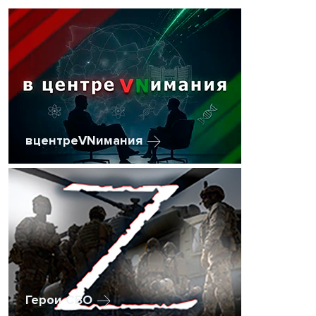
вцентреVNимания
Герои СВО