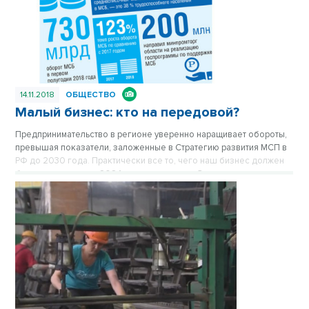
14.11.2018
ОБЩЕСТВО
Малый бизнес: кто на передовой?
Предпринимательство в регионе уверенно наращивает обороты,
превышая показатели, заложенные в Стратегию развития МСП в
РФ до 2030 года. Практически все то, чего наш бизнес должен
был достичь лишь к 2024 году, достигнуто. За исключением
прогнозируемых объемов промышленного производства. Но
ведь и время еще есть. На дворе — ноябрь 2018 года.