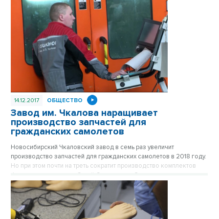
Кушниром.
14.12.2017
ОБЩЕСТВО
Завод им. Чкалова наращивает
производство запчастей для
гражданских самолетов
Новосибирский Чкаловский завод в семь раз увеличит
производство запчастей для гражданских самолетов в 2018 году.
Но при этом почти на треть сократит производство комплектов
фюзеляжа самолета «Сухой Суперджет». Это связано со
снижением заказов на отдельные части самолета и ростом
спроса на мелкие детали этих частей.