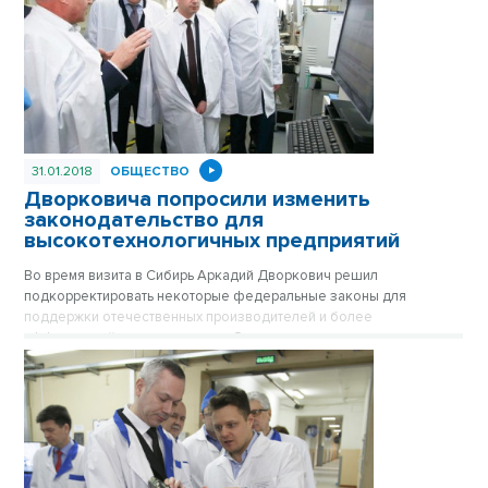
системы профессиональных квалификаций.
31.01.2018
ОБЩЕСТВО
Дворковича попросили изменить
законодательство для
высокотехнологичных предприятий
Во время визита в Сибирь Аркадий Дворкович решил
подкорректировать некоторые федеральные законы для
поддержки отечественных производителей и более
эффективной замены импорта. О поправках в законодательство
попросили руководители завода, на котором делают
оборудование для телекоммуникаций.