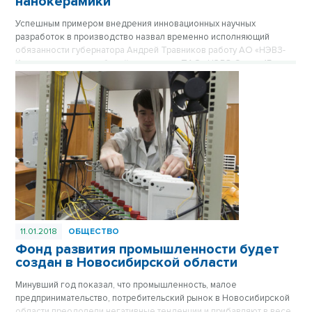
нанокерамики
Успешным примером внедрения инновационных научных
разработок в производство назвал временно исполняющий
обязанности губернатора Андрей Травников работу АО «НЭВЗ-
Керамикс» в ходе рабочей поездки на ПАО «НЭВЗ-Союз» 15
января.
11.01.2018
ОБЩЕСТВО
Фонд развития промышленности будет
создан в Новосибирской области
Минувший год показал, что промышленность, малое
предпринимательство, потребительский рынок в Новосибирской
области преодолели негативные тенденции и прибавляют в весе.