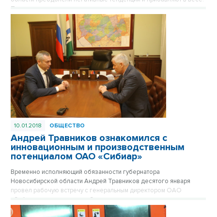
Так, индекс промышленного производства по основным видам
деятельности за 11 месяцев 2017 года составил 102,3 процента к
аналогичному периоду 2016 года, что превысило средний
показатель по России — 101,2 процента.
10.01.2018
ОБЩЕСТВО
Андрей Травников ознакомился с
инновационным и производственным
потенциалом ОАО «Сибиар»
Временно исполняющий обязанности губернатора
Новосибирской области Андрей Травников десятого января
провел рабочую встречу с генеральным директором ОАО
«Сибиар», председателем Совета директоров производственных
предприятий Ленинского района Новосибирска Виктором