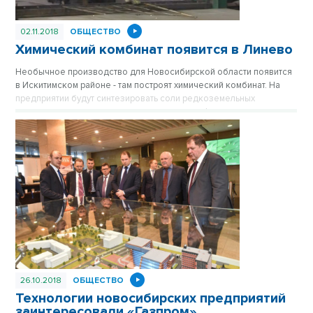
02.11.2018
ОБЩЕСТВО
Химический комбинат появится в Линево
Необычное производство для Новосибирской области появится
в Искитимском районе - там построят химический комбинат. На
предприятии будут синтезировать соли редкоземельных
металлов - сложные соединения нужны и нефтяникам, и
энергетикам. Проект утвердили на совете по инвестициям при
губернаторе Новосибирской области.
26.10.2018
ОБЩЕСТВО
Технологии новосибирских предприятий
заинтересовали «Газпром»