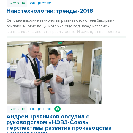
15.01.2018
ОБЩЕСТВО
Нанотехнологии: тренды-2018
Сегодня высокие технологии развиваются очень быстрыми
темпами: многие вещи, которые еще год назад казались
фантастикой, становятся реальностью. И речь идет не просто о
новых разработках, а о высокотехнологичных производствах на
их основе, помощь и поддержку которым оказывает, в том числе,
Фонд образовательных и инфраструктурных программ (группа
«РОСНАНО»). Появляются они и в Новосибирске.
15.01.2018
ОБЩЕСТВО
Андрей Травников обсудил с
руководством «НЭВЗ-Союз»
перспективы развития производства