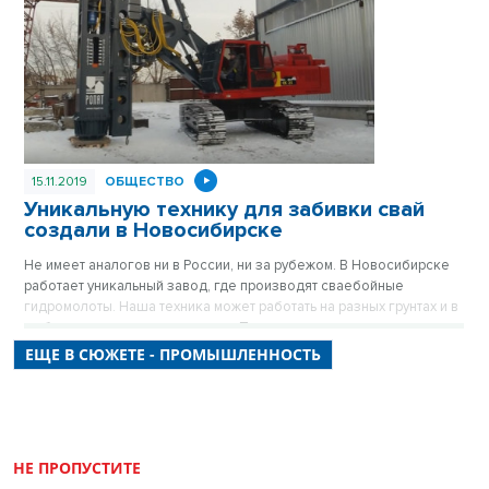
15.11.2019
ОБЩЕСТВО
Уникальную технику для забивки свай
создали в Новосибирске
Не имеет аналогов ни в России, ни за рубежом. В Новосибирске
работает уникальный завод, где производят сваебойные
гидромолоты. Наша техника может работать на разных грунтах и в
любых климатических условиях. При этом стоит дешевле
западной.
ЕЩЕ В СЮЖЕТЕ - ПРОМЫШЛЕННОСТЬ
НЕ ПРОПУСТИТЕ