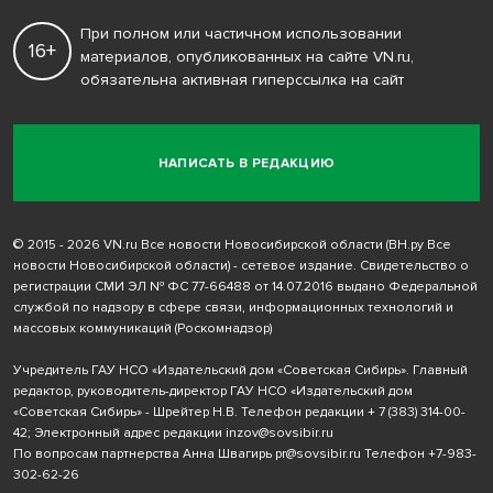
При полном или частичном использовании
16+
материалов, опубликованных на сайте VN.ru,
обязательна активная гиперссылка на сайт
НАПИСАТЬ В РЕДАКЦИЮ
© 2015 - 2026 VN.ru Все новости Новосибирской области (ВН.ру Все
новости Новосибирской области) - сетевое издание. Свидетельство о
регистрации СМИ ЭЛ № ФС 77-66488 от 14.07.2016 выдано Федеральной
службой по надзору в сфере связи, информационных технологий и
массовых коммуникаций (Роскомнадзор)
Учредитель ГАУ НСО «Издательский дом «Советская Сибирь». Главный
редактор, руководитель-директор ГАУ НСО «Издательский дом
«Советская Сибирь» - Шрейтер Н.В. Телефон редакции
+ 7 (383) 314-00-
42
; Электронный адрес редакции
inzov@sovsibir.ru
По вопросам партнерства Анна Швагирь
pr@sovsibir.ru
Телефон
+7-983-
302-62-26