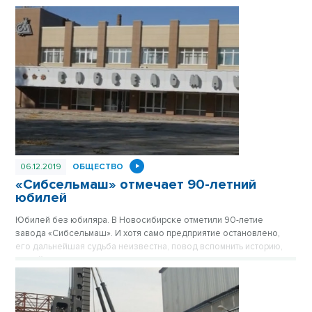
региона, обеспечивающее в том числе российскую космонавтику
высокоточными приборами уже 67 лет.
06.12.2019
ОБЩЕСТВО
«Сибсельмаш» отмечает 90-летний
юбилей
Юбилей без юбиляра. В Новосибирске отметили 90-летие
завода «Сибсельмаш». И хотя само предприятие остановлено,
его дальнейшая судьба неизвестна, повод вспомнить историю,
людей и достижения никто не отменял.