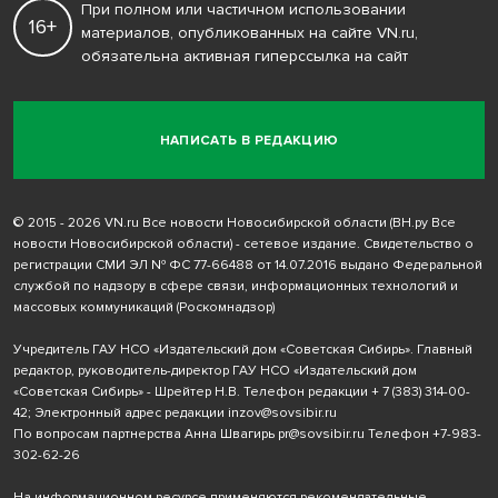
При полном или частичном использовании
16+
материалов, опубликованных на сайте VN.ru,
обязательна активная гиперссылка на сайт
НАПИСАТЬ В РЕДАКЦИЮ
© 2015 - 2026 VN.ru Все новости Новосибирской области (ВН.ру Все
новости Новосибирской области) - сетевое издание. Свидетельство о
регистрации СМИ ЭЛ № ФС 77-66488 от 14.07.2016 выдано Федеральной
службой по надзору в сфере связи, информационных технологий и
массовых коммуникаций (Роскомнадзор)
Учредитель ГАУ НСО «Издательский дом «Советская Сибирь». Главный
редактор, руководитель-директор ГАУ НСО «Издательский дом
«Советская Сибирь» - Шрейтер Н.В. Телефон редакции
+ 7 (383) 314-00-
42
; Электронный адрес редакции
inzov@sovsibir.ru
По вопросам партнерства Анна Швагирь
pr@sovsibir.ru
Телефон
+7-983-
302-62-26
На информационном ресурсе применяются рекомендательные