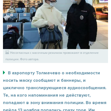
Несогласных с масочным режимом провожают в отделение
полиции. Фото автора.
В аэропорту Толмачево о необходимости
носить маску сообщают и баннеры, и
циклично транслирующиеся аудиосообщения.
Те, на кого напоминания не действуют,
попадают в зону внимания полиции. Во время
рейда 13 ноября попались сразу трое. Им