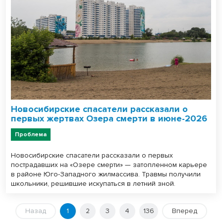
Новосибирские спасатели рассказали о
первых жертвах Озера смерти в июне-2026
Проблема
Новосибирские спасатели рассказали о первых
пострадавших на «Озере смерти» — затопленном карьере
в районе Юго-Западного жилмассива. Травмы получили
школьники, решившие искупаться в летний зной.
Назад
1
2
3
4
136
Вперед