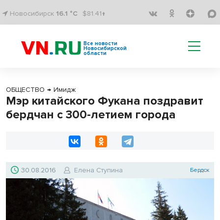
Новосибирск
16.1 °C
$81.41↑
Все новости
Новосибирской
области
ОБЩЕСТВО
→
Имидж
Мэр китайского Фукана поздравит
бердчан с 300-летием города
30.08.2016
Елена Ступина
Бердск