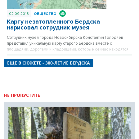
02.09.2016
ОБЩЕСТВО
Карту незатопленного Бердска
нарисовал сотрудник музея
Сотрудник музея города Новосибирска Константин Голодяев
представил уникальную карту старого Бердска вместе с
площадями, дорогами и кладбищами, которые сейчас находятся
на дне Обского моря. Глядя на нее, можно на мгновенье
перенестись в прошлое и ужаснуться масштабу произошедших
ЕЩЕ В СЮЖЕТЕ - 300-ЛЕТИЕ БЕРДСКА
событий.
НЕ ПРОПУСТИТЕ