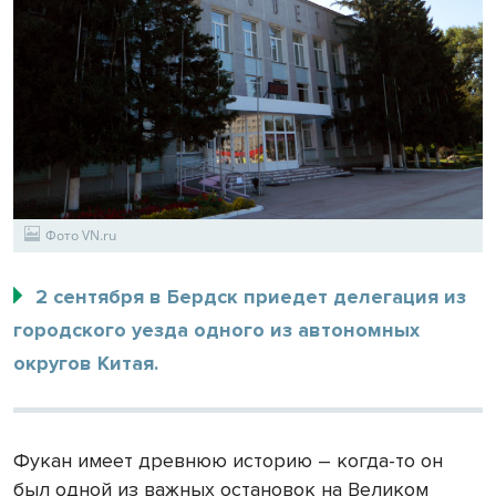
Фото VN.ru
2 сентября в Бердск приедет делегация из
городского уезда одного из автономных
округов Китая.
Фукан имеет древнюю историю – когда-то он
был одной из важных остановок на Великом