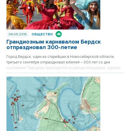
04.09.2016
ОБЩЕСТВО
Грандиозным карнавалом Бердск
отпраздновал 300-летие
Город Бердск, один из старейших в Новосибирской области,
третьего сентября отпраздновал юбилей – 300 лет со дня
основания. Праздник проводился на разных площадках, однако
ключевым и самым ярким событием было карнавальное шествие
по одной из главных улиц города.