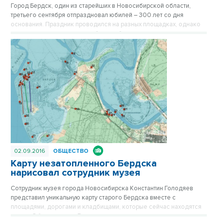
Город Бердск, один из старейших в Новосибирской области,
третьего сентября отпраздновал юбилей – 300 лет со дня
основания. Праздник проводился на разных площадках, однако
ключевым и самым ярким событием было карнавальное шествие
по одной из главных улиц города.
02.09.2016
ОБЩЕСТВО
Карту незатопленного Бердска
нарисовал сотрудник музея
Сотрудник музея города Новосибирска Константин Голодяев
представил уникальную карту старого Бердска вместе с
площадями, дорогами и кладбищами, которые сейчас находятся
на дне Обского моря. Глядя на нее, можно на мгновенье