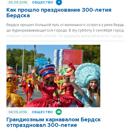
05.09.2016
ОБЩЕСТВО
Как прошло празднование 300-летия
Бердска
Бердск прошел большой путь от маленького острога у реки Бердь
до бурноразвивающегося города. В эту субботу 3 сентября город
отметил 300-летний юбилей. Но радовать жителей власти города
начали еще в пятницу: в центре города-спутника открыли новый
фонтан.
04.09.2016
ОБЩЕСТВО
Грандиозным карнавалом Бердск
отпраздновал 300-летие