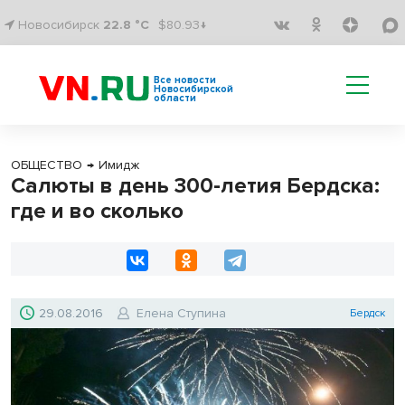
Новосибирск
22.8 °C
$80.93↓
Все новости
Новосибирской
области
ОБЩЕСТВО
→
Имидж
Салюты в день 300-летия Бердска:
где и во сколько
29.08.2016
Елена Ступина
Бердск