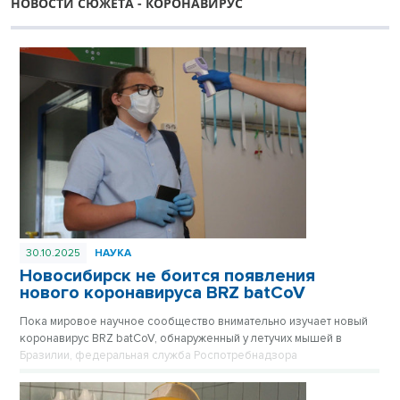
НОВОСТИ СЮЖЕТА - КОРОНАВИРУС
30.10.2025
НАУКА
Новосибирск не боится появления
нового коронавируса BRZ batCoV
Пока мировое научное сообщество внимательно изучает новый
коронавирус BRZ batCoV, обнаруженный у летучих мышей в
Бразилии, федеральная служба Роспотребнадзора
подтверждает, что ситуация находится на постоянном
оперативном контроле.