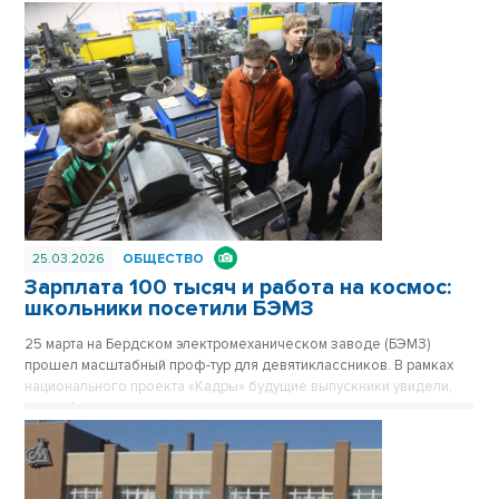
25.03.2026
ОБЩЕСТВО
Зарплата 100 тысяч и работа на космос:
школьники посетили БЭМЗ
25 марта на Бердском электромеханическом заводе (БЭМЗ)
прошел масштабный проф-тур для девятиклассников. В рамках
национального проекта «Кадры» будущие выпускники увидели,
как работает крупнейшее машиностроительное предприятие
региона, обеспечивающее в том числе российскую космонавтику
высокоточными приборами уже 67 лет.