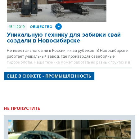
15.11.2019
ОБЩЕСТВО
Уникальную технику для забивки свай
создали в Новосибирске
Не имеет аналогов ни в России, ни за рубежом. В Новосибирске
работает уникальный завод, где производят сваебойные
гидромолоты. Наша техника может работать на разных грунтах и в
любых климатических условиях. При этом стоит дешевле
западной.
ЕЩЕ В СЮЖЕТЕ - ПРОМЫШЛЕННОСТЬ
НЕ ПРОПУСТИТЕ