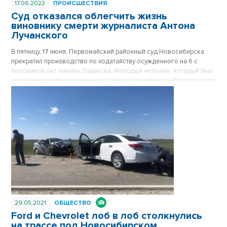
17.06.2022
ПРОИСШЕСТВИЯ
Суд отказался облегчить жизнь
виновнику смерти журналиста Антона
Лучанского
В пятницу, 17 июня, Первомайский районный суд Новосибирска
прекратил производство по ходатайству осужденного на 6 с
половиной лет Никиты Лазькова. Молодой человек, который был
признан виновником смерти тележурналиста Антона Лучанского,
просил перевести его из колонии общего режима в колонию-
поселение.
29.05.2021
ОБЩЕСТВО
Ford и Chevrolet лоб в лоб столкнулись
на трассе под Новосибирском