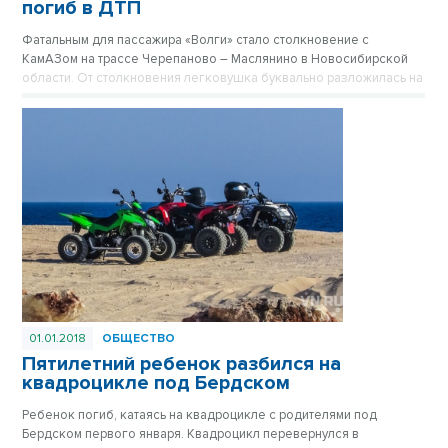
погиб в ДТП
Фатальным для пассажира «Волги» стало столкновение с
КамАЗом на трассе Черепаново – Маслянино в Новосибирской
области. От столкновения легковушка буквально разложилась на
части.
01.01.2018
ОБЩЕСТВО
Пятилетний ребенок разбился на
квадроцикле под Бердском
Ребенок погиб, катаясь на квадроцикле с родителями под
Бердском первого января. Квадроцикл перевернулся в