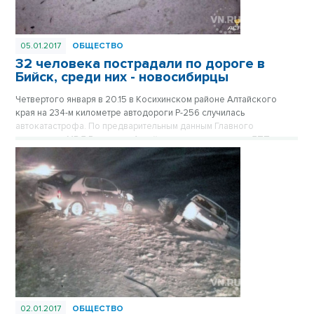
05.01.2017
ОБЩЕСТВО
32 человека пострадали по дороге в
Бийск, среди них - новосибирцы
Четвертого января в 20.15 в Косихинском районе Алтайского
края на 234-м километре автодороги Р-256 случилась
автокатастрофа. По предварительным данным Главного
управления МВД России по Алтайскому краю, в жутком ДТП
погибли три человека, 29 получили травмы различной степени
тяжести, из них - двое детей. Одна из погибших – жительница
Новосибирска, вторая сибирячка доставлена в больницу с
сотрясением головного мозга.
02.01.2017
ОБЩЕСТВО