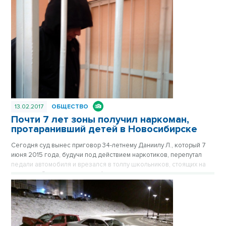
защищен ли уехавший водитель статусом дипломатической
неприкосновенности?
13.02.2017
ОБЩЕСТВО
Почти 7 лет зоны получил наркоман,
протаранивший детей в Новосибирске
Сегодня суд вынес приговор 34-летнему Даниилу Л., который 7
июня 2015 года, будучи под действием наркотиков, перепутал
педали автомобиля и врезался в толпу школьников, стоящих на
тротуаре. Один мальчик погиб, еще трое получили тяжелые
увечья. Сам виновник ДТП сбежал к маме.