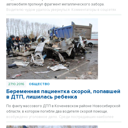
автомобиля проткнул фрагмент металлического забора.
Водителю чудом удалось увернуться. Комментаторы в соцсетях
связывают везение водителя с тем, что он мог быть не
пристегнут.
27.10.2016
ОБЩЕСТВО
Беременная пациентка скорой, попавшей
в ДТП, лишилась ребенка
По факту массового ДТП в Коченевском районе Новосибирской
области, в котором погибли два водителя скорой помощи,
возбуждено уголовное дело. Среди пострадавших наиболее
тяжелые травмы получила беременная пациентка скорой,
которую везли в областную больницу из Татарска. Ребенка