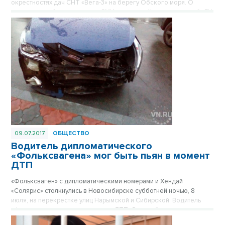
окрестностях дач СНТ «Вега-3» на берегу Обского моря. О
трагедии сообщили местные СМИ со ссылкой на пресс-службу ГУ
МВД России по Новосибирской области.
09.07.2017
ОБЩЕСТВО
Водитель дипломатического
«Фольксвагена» мог быть пьян в момент
ДТП
«Фольксваген» с дипломатическими номерами и Хендай
«Солярис» столкнулись в Новосибирске субботней ночью, 8
июля, на перекрестке улиц Нарымской и Сибирской. Водитель
«Фольксвагена» скрылся с места ДТП. Он мог быть пьян, считает
второй участник аварии. Новосибирцы обсуждают в соцсетях,