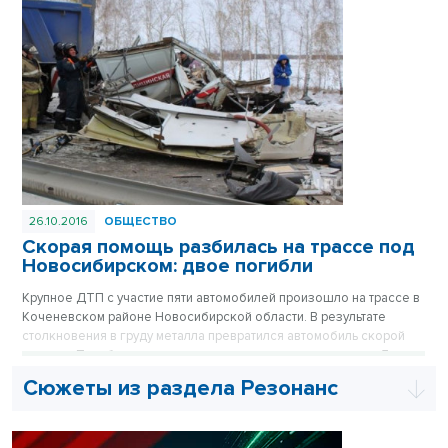
сохранить не удалось.
26.10.2016
ОБЩЕСТВО
Скорая помощь разбилась на трассе под
Новосибирском: двое погибли
Крупное ДТП с участие пяти автомобилей произошло на трассе в
Коченевском районе Новосибирской области. В результате
столкновения в груду металла превратился автомобиль скорой
помощи. Погибли водитель и медик на переднем сиденье. Двое
других пассажиров «скорой» получили тяжелые травмы. Также
Сюжеты из раздела Резонанс
госпитализирован водитель грузовика.