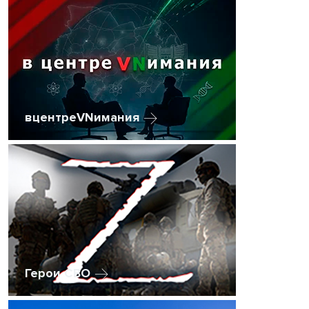
вцентреVNимания
Герои СВО