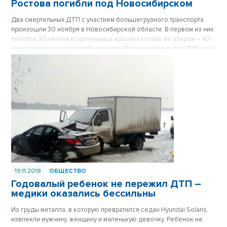
Ростова погибли под Новосибирском
Два смертельных ДТП с участием большегрузного транспорта
произошли 30 ноября в Новосибирской области. В первом из них
погибла 30-летняя водительница красной Honda, во втором – 43-
летний водитель MAN из Ростава-на-Дону, сообщает ГУ МВД по
региону.
19.11.2018
ОБЩЕСТВО
Годовалый ребенок не пережил ДТП –
медики оказались бессильны
Из груды металла, в которую превратился седан Hyundai Solaris,
извлекли мужчину, женщину и маленькую девочку. Ребенок не