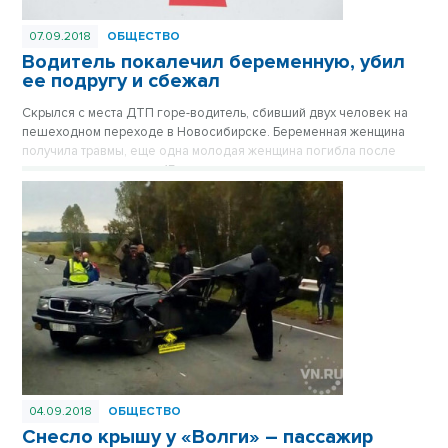
07.09.2018
ОБЩЕСТВО
Водитель покалечил беременную, убил
ее подругу и сбежал
Скрылся с места ДТП горе-водитель, сбивший двух человек на
пешеходном переходе в Новосибирске. Беременная женщина
получила травмы, еще одна молодая женщина погибла после
того как ее протащило 15 метров по дороге.
04.09.2018
ОБЩЕСТВО
Снесло крышу у «Волги» – пассажир