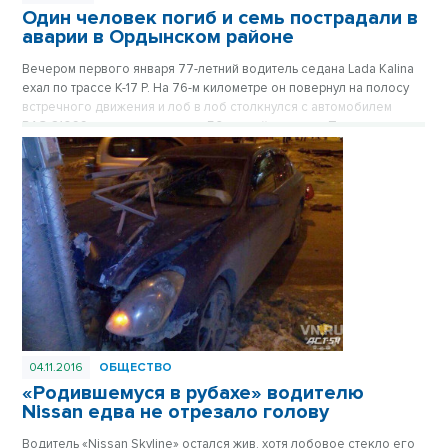
Один человек погиб и семь пострадали в
аварии в Ордынском районе
Вечером первого января 77-летний водитель седана Lada Kalina
ехал по трассе К-17 Р. На 76-м километре он повернул на полосу
встречного движения и лоб в лоб столкнулся с автомобилем
ВАЗ-21099, которым управлял 56-летний мужчина. Пострадали
восемь человек, один из них - водитель ВАЗ-2109 - погиб на
месте, семь человек госпитализированы. Среди них – двое
пятилетних детей. Все пострадавшие – жители Тогучина.
04.11.2016
ОБЩЕСТВО
«Родившемуся в рубахе» водителю
Nissan едва не отрезало голову
Водитель «Nissan Skyline» остался жив, хотя лобовое стекло его