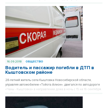
16.09.2018
ОБЩЕСТВО
Водитель и пассажир погибли в ДТП в
Кыштовском районе
28-летний житель села Кыштовка Новосибирской области,
управляя автомобилем «Тойота Алион», двигался по автодороге
«Чаны - Кыштовка» в направлении дома в ночь с 15 на 16 сентября.
На 154-м километре пути следования он не справился с
управлением, автомобиль перевернулся. Водитель иномарки и
его пассажир – 26-летний односельчанин – от полученных травм
скончались на месте.