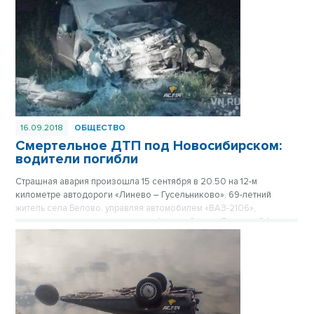
16.09.2018
ОБЩЕСТВО
Смертельное ДТП под Новосибирском:
водители погибли
Страшная авария произошла 15 сентября в 20.50 на 12-м
километре автодороги «Линево – Гусельниково». 69-летний
житель села Белово, управляя автомобилем «ВАЗ-2106»,
столкнулся со встречным автомобилем «Сузуки Лиана» с 34-
летним водителем из поселка Линево. От полученных травм оба
водителя скончались на месте.