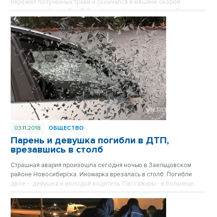
пережил полученных травм и скончался в машине скорой
помощи, сообщает ГУ МВД по Новосибирской области. По
предварительным данным, иномарку занесло и выбросило на
встречку.
03.11.2018
ОБЩЕСТВО
Парень и девушка погибли в ДТП,
врезавшись в столб
Страшная авария произошла сегодня ночью в Заельцовском
районе Новосибирска. Иномарка врезалась в столб. Погибли
двое – девушка и молодой водитель. Пассажиры - в больнице.