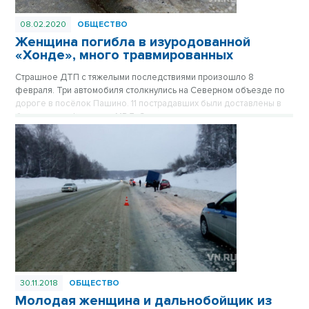
08.02.2020
ОБЩЕСТВО
Женщина погибла в изуродованной
«Хонде», много травмированных
Страшное ДТП с тяжелыми последствиями произошло 8
февраля. Три автомобиля столкнулись на Северном объезде по
дороге в посёлок Пашино. 11 пострадавших были доставлены в
больницу - информация МВД. Сильнее всего пострадал
кроссовер "Honda CR-V" – одна из пассажирок машины погибла
на месте. Позже в больнице скончался и водитель кроссовера.
30.11.2018
ОБЩЕСТВО
Молодая женщина и дальнобойщик из