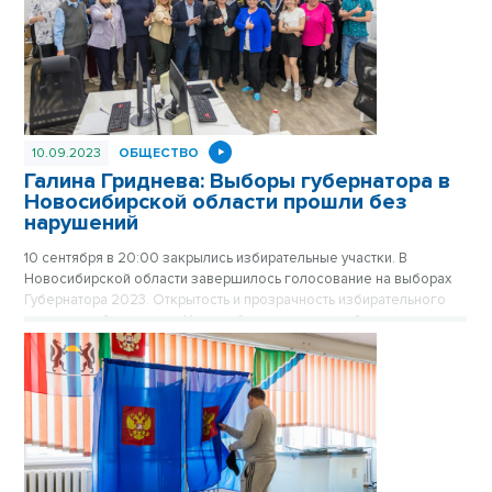
10.09.2023
ОБЩЕСТВО
Галина Гриднева: Выборы губернатора в
Новосибирской области прошли без
нарушений
10 сентября в 20:00 закрылись избирательные участки. В
Новосибирской области завершилось голосование на выборах
Губернатора 2023. Открытость и прозрачность избирательного
процесса обеспечивал Центр общественного наблюдения за
выборами. По слова главы штаба, председателя Общественной
палаты региона Галины Гридневой, в течение всех трёх дней
голосования не было отмечено ни одного нарушения.