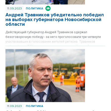
11.09.2023
ПОЛИТИКА
Андрей Травников убедительно победил
на выборах губернатора Новосибирской
области
Действующий губернатор Андрей Травников одержал
безоговорочную победу - за него проголосовали три четверти
участвовавших в голосовании жителей региона. Травников
набрал более 76% голосов по данным на утро 11 сентября.
Председатель Общественной палаты области Галина Гриднева
заявила, что выборы в сентябре-2023 прошли «открыто,
прозрачно и без сбоев».
11.09.2023
ПОЛИТИКА