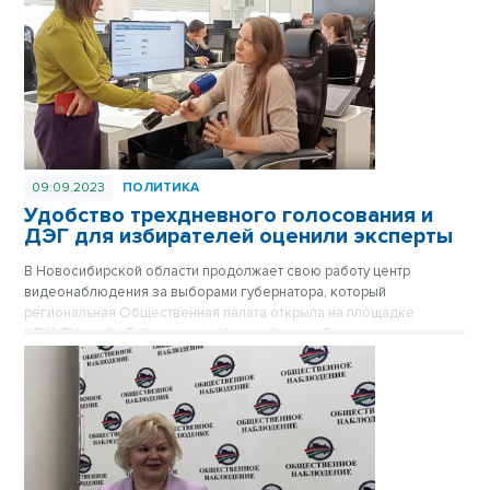
09.09.2023
ПОЛИТИКА
Удобство трехдневного голосования и
ДЭГ для избирателей оценили эксперты
В Новосибирской области продолжает свою работу центр
видеонаблюдения за выборами губернатора, который
региональная Общественная палата открыла на площадке
НГУАДИ им. А. Д. Крячкова в Новосибирске. Здесь активно
работают члены мониторинговой группы, общественные
наблюдатели, представители политических партий, работает
горячая линия. Особое внимание – процедуре дистанционного
электронного голосования.