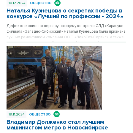
10.12.2024
ОБЩЕСТВО
Наталья Кузнецова о секретах победы в
конкурсе «Лучший по профессии - 2024»
Дефектоскопист по неразрушающему контролю СЛД «Карасук»
филиала «Западно-Сибирский» Наталья Кузнецова была признана
лучшим ремонтником компании ООО «ЛокоТех-Сервис», а также
завоевала I место в своей номинации. Награды победительнице
директор филиала «Приволжский» Виталий Миронов.
19.11.2024
ОБЩЕСТВО
Владимир Долженко стал лучшим
машинистом метро в Новосибирске