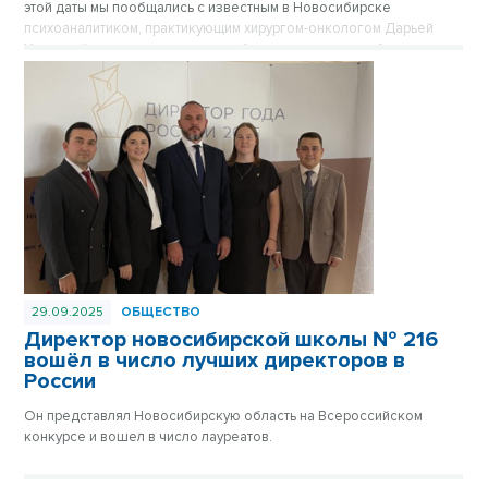
этой даты мы пообщались с известным в Новосибирске
психоаналитиком, практикующим хирургом-онкологом Дарьей
Уколовой, которая рассказала об агрессии и самосаботаже
пациенток, и как извечные женские вопросы помогают найти
смысл жить дальше.
29.09.2025
ОБЩЕСТВО
Директор новосибирской школы № 216
вошёл в число лучших директоров в
России
Он представлял Новосибирскую область на Всероссийском
конкурсе и вошел в число лауреатов.