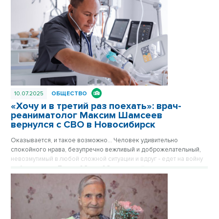
10.07.2025
ОБЩЕСТВО
«Хочу и в третий раз поехать»: врач-
реаниматолог Максим Шамсеев
вернулся с СВО в Новосибирск
Оказывается, и такое возможно… Человек удивительно
спокойного нрава, безупречно вежливый и доброжелательный,
невозмутимый в любой сложной ситуации и вдруг - едет на войну
добровольцем. Почему? Зачем? Заведующий отделением
реанимации и интенсивной терапии терапевтического профиля
Максим Шамсеев рассказал пресс-службе Новосибирской
областной больницы, что по-другому нельзя.