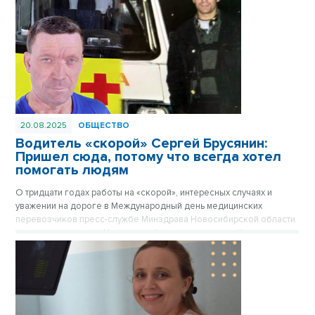
20.08.2025
ОБЩЕСТВО
Водитель «скорой» Сергей Брусянин:
Пришел сюда, потому что всегда хотел
помогать людям
О тридцати годах работы на «скорой», интересных случаях и
уважении на дороге в Международный день медицинских
перевозчиков пресс-службе Минздрава Новосибирской области
рассказал водитель Центральной подстанции скорой помощи
Сергей Брусянин.