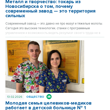
Металл и творчество: токарь из
Новосибирска о том, почему
современный завод — это территория
сильных
Современный завод — это давно не про мазут и тяжелые молоты.
Сегодня это высокие технологии, станки с программным
управлением и возможность видеть результат своего труда не в
цифровых таблицах, а в реальных деталях, без которых не взлетит
самолет и не заработает сложнейшая техника. История 27-
летнего Романа Кузнецова с новосибирского завода АО «Экран
ФЭП» — это честный рассказ молодого парня о том, как за
несколько лет пройти путь от монотонного труда до творческого
мастерства и почему работа руками сегодня становится новым
интеллектуальным вызовом.
13.02.2026
ОБЩЕСТВО
Молодая семья целевиков-медиков
работает в детской больнице № 1