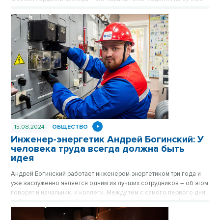
деревьев проходят серьезные отборы на всероссийские
выставки, где занимают непоследние места.
15.08.2024
ОБЩЕСТВО
Инженер-энергетик Андрей Богинский: У
человека труда всегда должна быть
идея
Андрей Богинский работает инженером-энергетиком три года и
уже заслуженно является одним из лучших сотрудников – об этом
говорят и начальник, и коллеги. Между тем с самого первого дня
работы он за похвалой не гнался, но один секрет знал. Какой
именно – рассказал корреспонденту VN.RU.