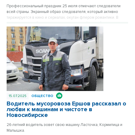
Профессиональный праздник 25 июля отмечают следователи
всей страны. Экранный образ следователя, который активно
тиражируется в кино и сериалах, окутан флером романтики. В
жизни, увы, все более прозаично, но легкой эту работу точно не
назовешь, она требует максимальной самоотдачи, концентрации и
собранности, рассказал в беседе с VN.ru следователь Игорь
Куликов.
15.07.2025
ОБЩЕСТВО
Водитель мусоровоза Ершов рассказал о
любви к машинам и чистоте в
Новосибирске
26-летний водитель зовет свою машину Ласточка, Кормилица и
Малышка.