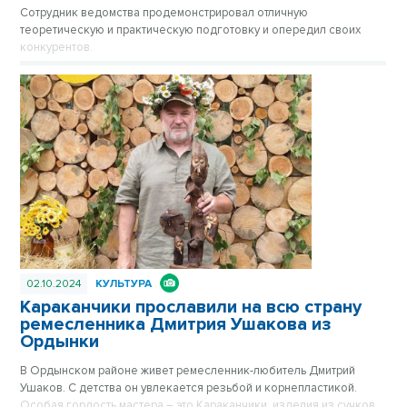
Сотрудник ведомства продемонстрировал отличную
теоретическую и практическую подготовку и опередил своих
конкурентов.
02.10.2024
КУЛЬТУРА
Караканчики прославили на всю страну
ремесленника Дмитрия Ушакова из
Ордынки
В Ордынском районе живет ремесленник-любитель Дмитрий
Ушаков. С детства он увлекается резьбой и корнепластикой.
Особая гордость мастера – это Караканчики, изделия из сучков