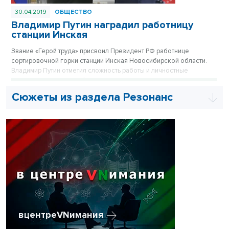
30.04.2019
ОБЩЕСТВО
Владимир Путин наградил работницу
станции Инская
Звание «Герой труда» присвоил Президент РФ работнице
сортировочной горки станции Инская Новосибирской области.
Владимир Путин отметил сложность работы и личностные
качества награжденной женщины.
Сюжеты из раздела Резонанс
вцентреVNимания