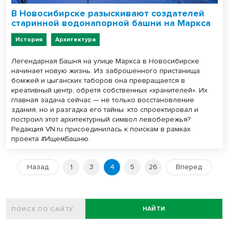
В Новосибирске разыскивают создателей
старинной водонапорной башни на Маркса
История
Архитектура
Легендарная Башня на улице Маркса в Новосибирске
начинает новую жизнь. Из заброшенного пристанища
бомжей и цыганских таборов она превращается в
креативный центр, обретя собственных «хранителей». Их
главная задача сейчас — не только восстановление
здания, но и разгадка его тайны: кто спроектировал и
построил этот архитектурный символ левобережья?
Редакция VN.ru присоединилась к поискам в рамках
проекта #ИщемБашню.
Назад
1
3
4
5
26
Вперед
НАЙТИ