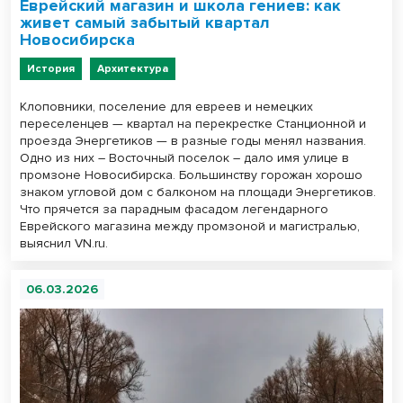
Еврейский магазин и школа гениев: как
живет самый забытый квартал
Новосибирска
История
Архитектура
Клоповники, поселение для евреев и немецких
переселенцев — квартал на перекрестке Станционной и
проезда Энергетиков — в разные годы менял названия.
Одно из них – Восточный поселок – дало имя улице в
промзоне Новосибирска. Большинству горожан хорошо
знаком угловой дом с балконом на площади Энергетиков.
Что прячется за парадным фасадом легендарного
Еврейского магазина между промзоной и магистралью,
выяснил VN.ru.
06.03.2026