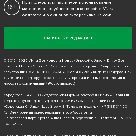
При полном или частичном использовании
16+
материалов, опубликованных на сайте VN.ru,
обязательна активная гиперссылка на сайт
НАПИСАТЬ В РЕДАКЦИЮ
© 2015 - 2026 VN.ru Все новости Новосибирской области (ВН.ру Все
новости Новосибирской области) - сетевое издание. Свидетельство о
регистрации СМИ ЭЛ № ФС 77-66488 от 14.07.2016 выдано Федеральной
службой по надзору в сфере связи, информационных технологий и
массовых коммуникаций (Роскомнадзор)
Учредитель ГАУ НСО «Издательский дом «Советская Сибирь». Главный
редактор, руководитель-директор ГАУ НСО «Издательский дом
«Советская Сибирь» - Шрейтер Н.В. Телефон редакции
+ 7 (383) 314-00-
42
; Электронный адрес редакции
inzov@sovsibir.ru
По вопросам партнерства Анна Швагирь
pr@sovsibir.ru
Телефон
+7-983-
302-62-26
На информационном ресурсе применяются рекомендательные