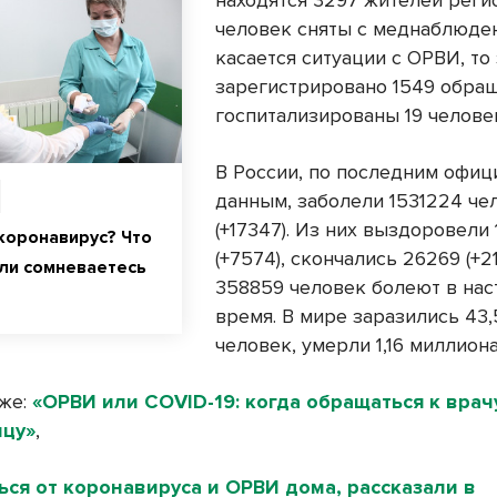
находятся 3297 жителей реги
человек сняты с меднаблюден
касается ситуации с ОРВИ, то 
зарегистрировано 1549 обра
госпитализированы 19 челове
В России, по последним офи
данным, заболели 1531224 че
(+17347). Из них выздоровели
коронавирус? Что
(+7574), скончались 26269 (+2
сли сомневаетесь
358859 человек болеют в на
время. В мире заразились 43
человек, умерли 1,16 миллиона
кже:
«ОРВИ или COVID-19: когда обращаться к врач
ицу»
,
ься от коронавируса и ОРВИ дома, рассказали в