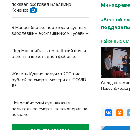
показал охотовед Владимир
Минздраве
Коченов
«Весной см
поддавать
В Новосибирске перенесли суд над
заболевшим экс-гаишником Гусевым
Районные С
Под Новосибирском рабочий почти
ослеп на шоколадной фабрике
Житель Купино получил 200 тыс.
рублей за смерть матери от COVID-
Стендап-комик
19
Новосибирска р
научиться шут
Новосибирский суд наказал
водителя за смерть пенсионерки на
вокзале