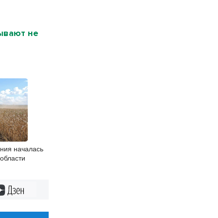
зывают не
ния началась
 области
Дзен