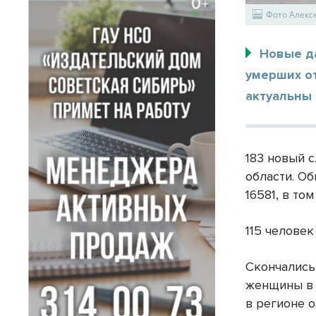
Фото Алек
Новые д
умерших о
актуальны 
183 новый 
области. О
16581, в то
115 человек
Скончались
женщины в в
в регионе 