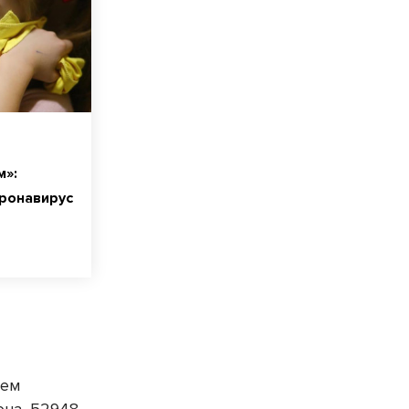
м»:
оронавирус
ием