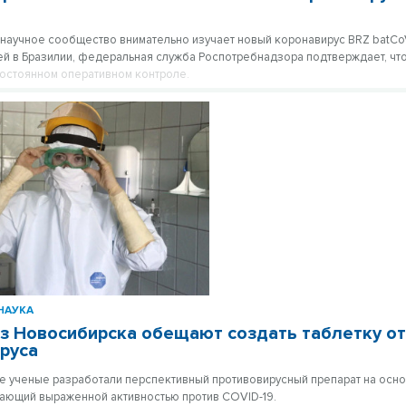
научное сообщество внимательно изучает новый коронавирус BRZ batC
ей в Бразилии, федеральная служба Роспотребнадзора подтверждает, что
постоянном оперативном контроле.
НАУКА
з Новосибирска обещают создать таблетку о
руса
 ученые разработали перспективный противовирусный препарат на осн
ающий выраженной активностью против COVID-19.