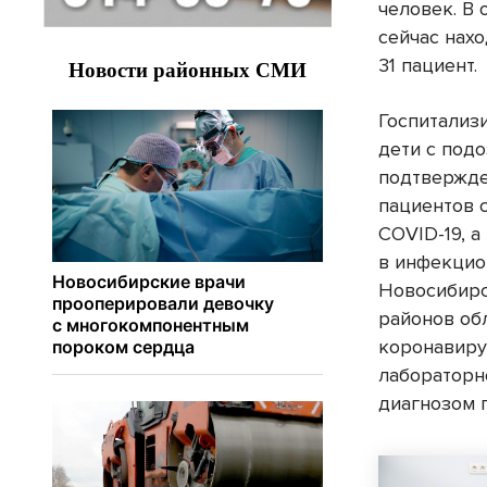
человек. В
сейчас нахо
31 пациент.
Госпитализи
дети с под
подтвержде
пациентов 
COVID-19, а
в инфекцио
Новосибирс
районов об
коронавир
лаборатор
диагнозом 