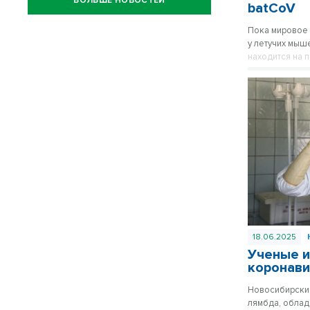
БОЛЬШЕ НОВОСТЕЙ
batCoV
Пока мировое 
у летучих мыш
находится на 
18.06.2025
Ученые и
коронави
Новосибирские
лямбда, облад