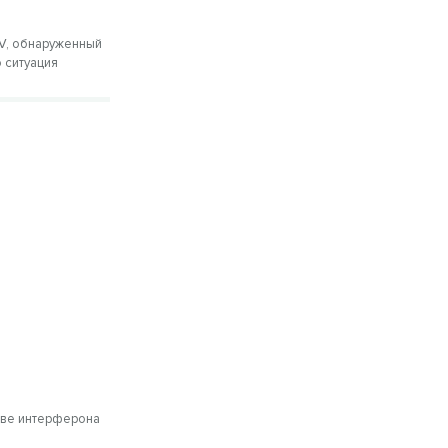
oV, обнаруженный
 ситуация
т
ове интерферона