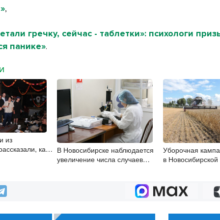
»
,
етали гречку, сейчас - таблетки»: психологи при
ся панике»
.
МИ
и из
ассказали, как
В Новосибирске наблюдается
Уборочная кампа
ить со сцены
увеличение числа случаев
в Новосибирской
энтеровирусной инфекции