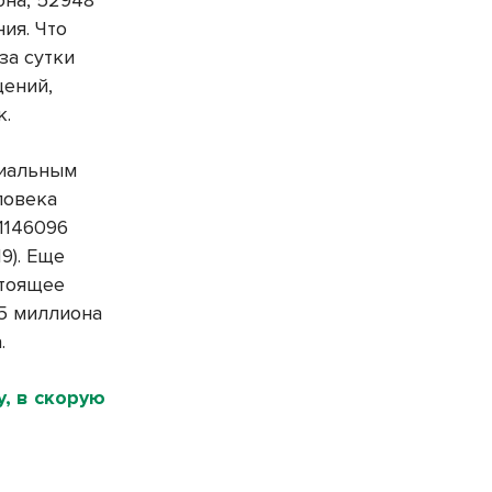
она, 52948
ия. Что
за сутки
щений,
к.
циальным
ловека
 1146096
19). Еще
стоящее
,5 миллиона
.
у, в скорую