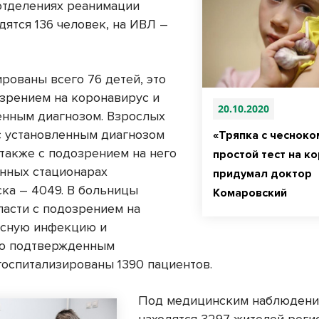
 отделениях реанимации
дятся 136 человек, на ИВЛ –
рованы всего 76 детей, это
озрением на коронавирус и
20.10.2020
нным диагнозом. Взрослых
с установленным диагнозом
«Тряпка с чесноко
 также с подозрением на него
простой тест на к
нных стационарах
придумал доктор
ка – 4049. В больницы
Комаровский
ласти с подозрением на
усную инфекцию и
но подтвержденным
госпитализированы 1390 пациентов.
Под медицинским наблюден