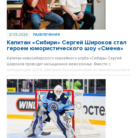
21.05.2026
РАЗВЛЕЧЕНИЯ
Капитан «Сибири» Сергей Широков стал
героем юмористического шоу «Смена»
Капитан новосибирского хоккейного клуба «Сибирь» Сергей
Широков проводит насыщенное межсезонье. Вместе с
нападающим ЦСКА Дмитрием Бучельниковым он принял участие в
новом выпуске юмористического шоу «Смена». В компании
популярных комиков Евгения Чебаткова и Алексея Стаховича
хоккеист примерил на себя роль актера, обсудил завершение
карьеры и поделился планами на лето.