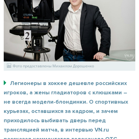
Фото предоставлены Михаилом Дорошенко
Легионеры в хоккее дешевле российских
игроков, а жены гладиаторов с клюшками –
не всегда модели-блондинки. О спортивных
курьезах, оставшихся за кадром, и зачем
приходилось выбивать дверь перед
трансляцией матча, в интервью VN.ru
рассказал комментатор телеканала ОТС