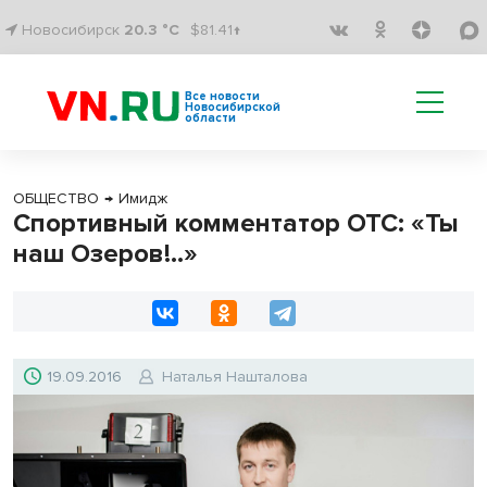
Новосибирск
20.3 °C
$81.41↑
Все новости
Новосибирской
области
ОБЩЕСТВО
→
Имидж
Спортивный комментатор ОТС: «Ты
наш Озеров!..»
19.09.2016
Наталья Нашталова