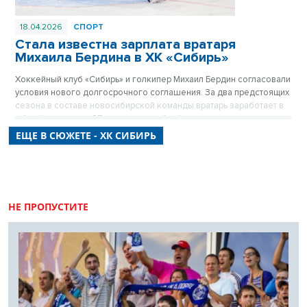
18.04.2026
СПОРТ
Стала известна зарплата вратаря
Михаила Бердина в ХК «Сибирь»
Хоккейный клуб «Сибирь» и голкипер Михаил Бердин согласовали
условия нового долгосрочного соглашения. За два предстоящих
сезона в составе новосибирской команды вратарь заработает в
общей сложности 87 миллионов рублей, что делает его одним из
самых высокооплачиваемых игроков клуба.
ЕЩЕ В СЮЖЕТЕ - ХК СИБИРЬ
НЕ ПРОПУСТИТЕ