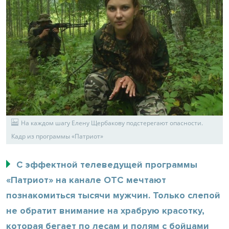
На каждом шагу Елену Щербакову подстерегают опасности.
Кадр из программы «Патриот»
С эффектной телеведущей программы
«Патриот» на канале ОТС мечтают
познакомиться тысячи мужчин. Только слепой
не обратит внимание на храбрую красотку,
которая бегает по лесам и полям с бойцами