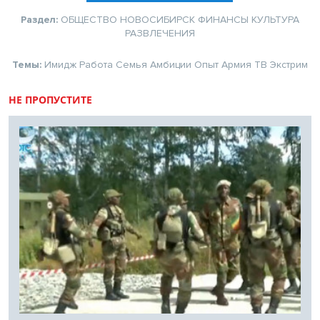
Раздел:
ОБЩЕСТВО
НОВОСИБИРСК
ФИНАНСЫ
КУЛЬТУРА
РАЗВЛЕЧЕНИЯ
Темы:
Имидж
Работа
Семья
Амбиции
Опыт
Армия
ТВ
Экстрим
НЕ ПРОПУСТИТЕ