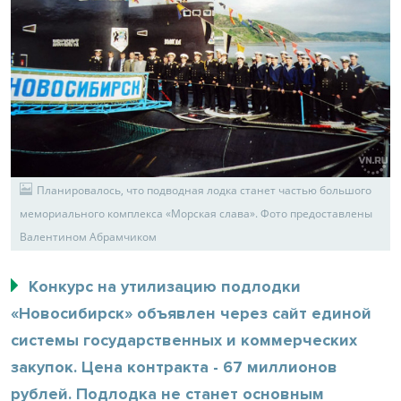
Планировалось, что подводная лодка станет частью большого
мемориального комплекса «Морская слава». Фото предоставлены
Валентином Абрамчиком
Конкурс на утилизацию подлодки
«Новосибирск» объявлен через сайт единой
системы государственных и коммерческих
закупок. Цена контракта - 67 миллионов
рублей. Подлодка не станет основным