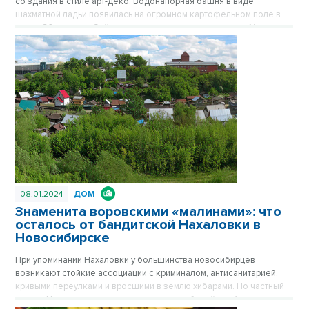
со здания в стиле арт-деко. Водонапорная башня в виде
шахматной ладьи появилась на огромном картофельном поле в
конце 30-х годов. Сейчас стильное здание на площади Маркса
спрятано за хрущевками, его хорошо видно только с высоких
точек обзора. Впрочем, с окружением Башне никогда не везло.
Сначала вокруг была картошка, которую сажали жители
окрестных деревень, затем возникли пятиэтажки, а после
зашумела пестрая барахолка на площади Маркса. Публикуется
повторно в цикле «Лучшие материалы VN.RU за 2023 год».
08.01.2024
ДОМ
Знаменита воровскими «малинами»: что
осталось от бандитской Нахаловки в
Новосибирске
При упоминании Нахаловки у большинства новосибирцев
возникают стойкие ассоциации с криминалом, антисанитарией,
кривыми переулками и вросшими в землю хибарами. Но частный
сектор Нахаловки, где сильны правила рабочей слободки, уже не