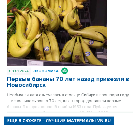
тот, что прежде. Дома здесь примерили одежду из сайдинга, есть
водопровод, проводится газ. Здесь даже родился самый
легендарный герой Новосибирска, но инвесторы все еще
обходят стороной близкую к Оби территорию. Публикуется
повторно в цикле «Лучшие материалы VN.RU за 2023 год».
08.01.2024
ЭКОНОМИКА
Первые бананы 70 лет назад привезли в
Новосибирск
Необычная дата отмечалась в столице Сибири в прошлорм году
— исполнилось ровно 70 лет, как в город доставили первые
бананы. Это произошло 19 ноября 1953 года. Публикуется
повторно в цикле «Лучшие материалы VN.RU за 2023 год».
ЕЩЕ В СЮЖЕТЕ - ЛУЧШИЕ МАТЕРИАЛЫ VN.RU