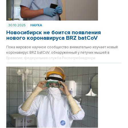
30.10.2025
НАУКА
Новосибирск не боится появления
нового коронавируса BRZ batCoV
Пока мировое научное сообщество внимательно изучает новый
коронавирус BRZ batCoV, обнаруженный у летучих мышей в
Бразилии, федеральная служба Роспотребнадзора
подтверждает, что ситуация находится на постоянном
оперативном контроле.