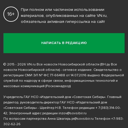
При полном или частичном использовании
16+
материалов, опубликованных на сайте VN.ru,
обязательна активная гиперссылка на сайт
НАПИСАТЬ В РЕДАКЦИЮ
© 2015 - 2026 VN.ru Все новости Новосибирской области (ВН.ру Все
новости Новосибирской области) - сетевое издание. Свидетельство о
регистрации СМИ ЭЛ № ФС 77-66488 от 14.07.2016 выдано Федеральной
службой по надзору в сфере связи, информационных технологий и
массовых коммуникаций (Роскомнадзор)
Учредитель ГАУ НСО «Издательский дом «Советская Сибирь». Главный
редактор, руководитель-директор ГАУ НСО «Издательский дом
«Советская Сибирь» - Шрейтер Н.В. Телефон редакции
+ 7 (383) 314-00-
42
; Электронный адрес редакции
inzov@sovsibir.ru
По вопросам партнерства Анна Швагирь
pr@sovsibir.ru
Телефон
+7-983-
302-62-26