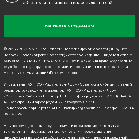
обязательна активная гиперссылка на сайт
НАПИСАТЬ В РЕДАКЦИЮ
© 2015 - 2026 VN.ru Все новости Новосибирской области (ВН.ру Все
новости Новосибирской области) - сетевое издание. Свидетельство о
регистрации СМИ ЭЛ № ФС 77-66488 от 14.07.2016 выдано Федеральной
службой по надзору в сфере связи, информационных технологий и
массовых коммуникаций (Роскомнадзор)
Учредитель ГАУ НСО «Издательский дом «Советская Сибирь». Главный
редактор, руководитель-директор ГАУ НСО «Издательский дом
«Советская Сибирь» - Шрейтер Н.В. Телефон редакции
+ 7 (383) 314-00-
42
; Электронный адрес редакции
inzov@sovsibir.ru
По вопросам партнерства Анна Швагирь
pr@sovsibir.ru
Телефон
+7-983-
302-62-26
На информационном ресурсе применяются рекомендательные
технологии
(информационные технологии предоставления
информации на основе сбора, систематизации и анализа сведений,