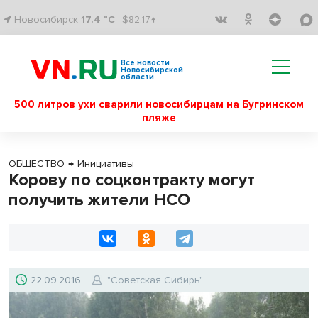
Новосибирск
17.4 °C
$82.17↑
Все новости
Новосибирской
области
500 литров ухи сварили новосибирцам на Бугринском
пляже
ОБЩЕСТВО
→
Инициативы
Корову по соцконтракту могут
получить жители НСО
22.09.2016
"Советская Сибирь"