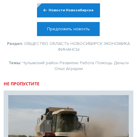
Новости Новосибирска
Предложить новость
Раздел:
ОБЩЕСТВО
ОБЛАСТЬ
НОВОСИБИРСК
ЭКОНОМИКА
ФИНАНСЫ
Темы:
Чулымский район
Развитие
Работа
Помощь
Деньги
Опыт
Аграрии
НЕ ПРОПУСТИТЕ