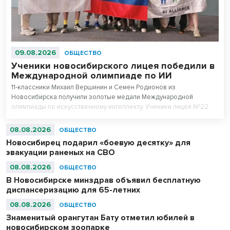
09.08.2026
ОБЩЕСТВО
Ученики новосибирского лицея победили в
Международной олимпиаде по ИИ
11-классники Михаил Вершинин и Семен Родионов из
Новосибирска получили золотые медали Международной
олимпиады по искусственному интеллекту. Ученики лицея №22
«Надежда Сибири» в составе российской сборной стали
абсолютными чемпионами соревнований.
08.08.2026
ОБЩЕСТВО
Новосибирец подарил «боевую десятку» для
эвакуации раненых на СВО
08.08.2026
ОБЩЕСТВО
В Новосибирске минздрав объявил бесплатную
диспансеризацию для 65-летних
08.08.2026
ОБЩЕСТВО
Знаменитый орангутан Бату отметил юбилей в
новосибирском зоопарке