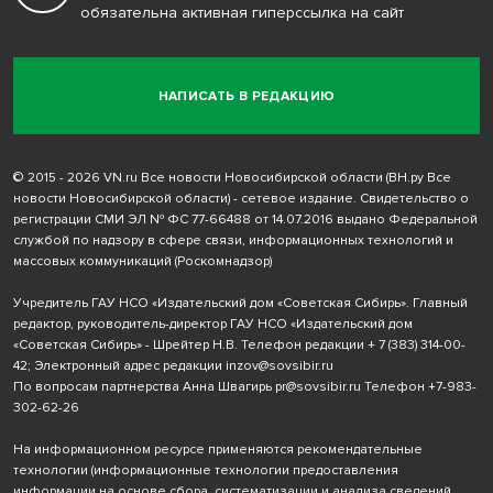
обязательна активная гиперссылка на сайт
НАПИСАТЬ В РЕДАКЦИЮ
© 2015 - 2026 VN.ru Все новости Новосибирской области (ВН.ру Все
новости Новосибирской области) - сетевое издание. Свидетельство о
регистрации СМИ ЭЛ № ФС 77-66488 от 14.07.2016 выдано Федеральной
службой по надзору в сфере связи, информационных технологий и
массовых коммуникаций (Роскомнадзор)
Учредитель ГАУ НСО «Издательский дом «Советская Сибирь». Главный
редактор, руководитель-директор ГАУ НСО «Издательский дом
«Советская Сибирь» - Шрейтер Н.В. Телефон редакции
+ 7 (383) 314-00-
42
; Электронный адрес редакции
inzov@sovsibir.ru
По вопросам партнерства Анна Швагирь
pr@sovsibir.ru
Телефон
+7-983-
302-62-26
На информационном ресурсе применяются рекомендательные
технологии
(информационные технологии предоставления
информации на основе сбора, систематизации и анализа сведений,