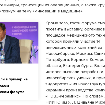
семинары, трансляции из операционных, а также кру
мпозиум на тему «Инновации в медицине».
Кроме того, гости форума см
посетить выставку, организо
площадке медицинского техн
которой приняли участие 14
инновационных компаний из
Новосибирска, Москвы, Санкт
Петербурга, Бердска, Кемер
области, Екатеринбурга. Бол
интерес вызвали разработки
новосибирских ученых, к при
ли в пример на
эндопротезы из нанострукту
гском
керамики производства комп
еском форуме
«НЭВЗ-Кера­микс». По словам
НИИТО им Я. Л. Цивьяна Мих