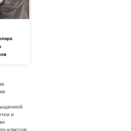
опарк
к
зов
а.
ие
я
сыщенной.
отки и
ах
ер-классов,