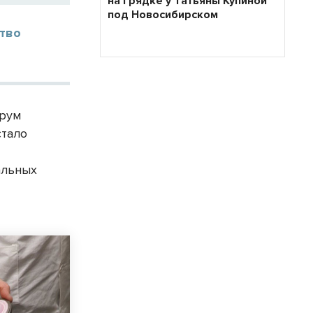
на грядке у Татьяны Купиной
под Новосибирском
ство
орум
стало
альных