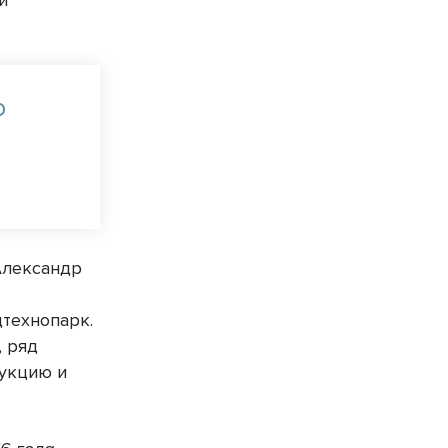
й
о
Александр
х
дтехнопарк.
, ряд
дукцию и