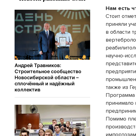
Нам есть ч
Стоит отмет
приняли уч
в области т
вертеброло
реабилитол
научно-исс
представит
предприяти
промышленн
также из Ге
Программа 
принимало 
предприним
Помимо пле
производст
импортозам