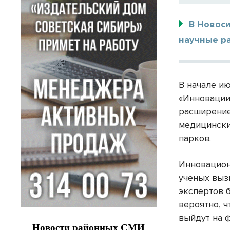
В Новос
научные р
В начале и
«Инновации
расширение
медицински
парков.
Инновацион
ученых выз
экспертов 
вероятно, 
выйдут на 