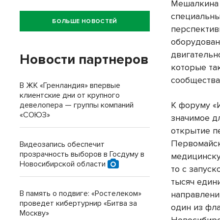
Мешалкина 
специальны
БОЛЬШЕ НОВОСТЕЙ
перспектив
оборудован
двигательно
Новости партнеров
которые та
сообщества
В ЖК «Гренландия» впервые
клиентские дни от крупного
К форуму «
девелопера — группы компаний
«СОЮЗ»
значимое д
открытие п
Первомайск
Видеозапись обеспечит
прозрачность выборов в Госдуму в
медицинску
Новосибирской области
то с запус
тысяч едини
В память о подвиге: «Ростелеком»
направлени
проведет кибертурнир «Битва за
один из фл
Москву»