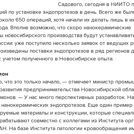
Садового, сегодня в НИИТО 
ций по установке эндопротезов в день. Всего же был
около 650 операций, хотя начали их делать лишь в 
ода. Вполне возможно, что скоро нанокерамические
ы новосибирского производства будут устанавливать
оссии: уже поступило несколько заявок от ведущих 
роизведены поставки эндопротезов в ряд регионов 
с учетом полученного в Новосибирске опыта.
ион
ю, что это только начало, — отмечает министр промы
 развития предпринимательства Новосибирской обла
монов. — У нас много перспективных разработок. Н
 нанокерамических эндопротезов. Еще один пример
руемые материалы и конструкции, которые специал
абатывают совместно с коллегами из Института ор
АН. На базе Института патологии кровообращения и