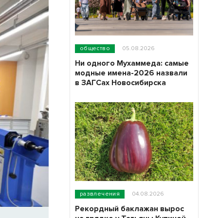
общество
05.08.2026
Ни одного Мухаммеда: самые
модные имена-2026 назвали
в ЗАГСах Новосибирска
развлечения
04.08.2026
Рекордный баклажан вырос