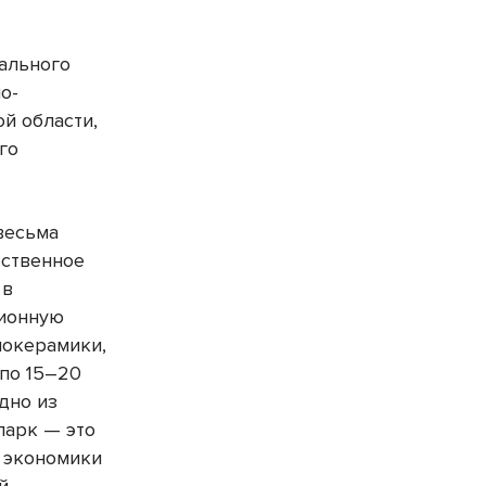
ального
о-
ой области,
го
весьма
ественное
 в
ционную
нокерамики,
 по 15–20
одно из
парк — это
 экономики