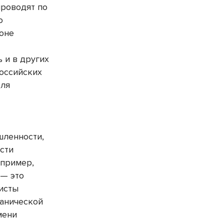
проводят по
о
июне
 и в других
российских
для
шленности,
сти
апример,
 — это
исты
ганической
мени