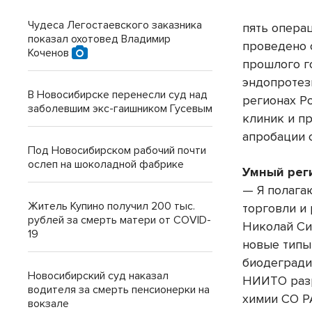
Чудеса Легостаевского заказника
пять опера
показал охотовед Владимир
проведено 
Коченов
прошлого г
эндопротез
В Новосибирске перенесли суд над
регионах Р
заболевшим экс-гаишником Гусевым
клиник и п
апробации 
Под Новосибирском рабочий почти
ослеп на шоколадной фабрике
Умный рег
— Я полага
Житель Купино получил 200 тыс.
торговли и
рублей за смерть матери от COVID-
Николай Си
19
новые типы
биодегради
Новосибирский суд наказал
НИИТО разр
водителя за смерть пенсионерки на
химии СО Р
вокзале