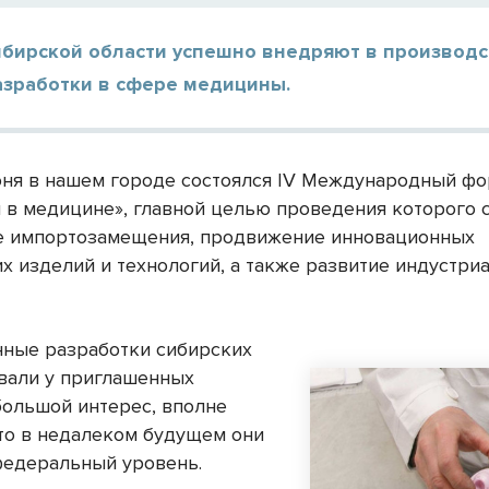
ибирской области успешно внедряют в производ
азработки в сфере медицины.
юня в нашем городе состоялся IV Международный ф
 в медицине», главной целью проведения которого 
 импорто­замещения, продвижение инновационных
х изделий и технологий, а также развитие индустри
ные разработки сибирских
вали у приглашенных
большой интерес, вполне
что в недалеком будущем они
федеральный уровень.