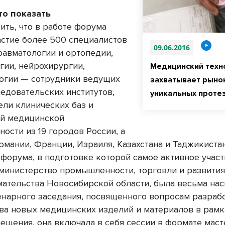
то показать
ить, что в работе форума
астие более 500 специалистов
09.06.2016
равматологии и ортопедии,
гии, нейрохирургии,
Медицинский техн
огии — сотрудники ведущих
захватывает рыно
ледовательских институтов,
уникальных проте
ели клинических баз и
й медицинской
ости из 19 городов России, а
рмании, Франции, Израиля, Казахстана и Таджикистан
форума, в подготовке которой самое активное участ
министерство промышленности, торговли и развити
ательства Новосибирской области, была весьма на
нарного заседания, посвященного вопросам разраб
ва новых медицинских изделий и материалов в рамк
ещения, она включала в себя сессии в формате маст