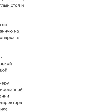
глый стол и
огли
ванную на
опарка, в
-
овской
ьшой
меру
рированной
ании
 директора
аила