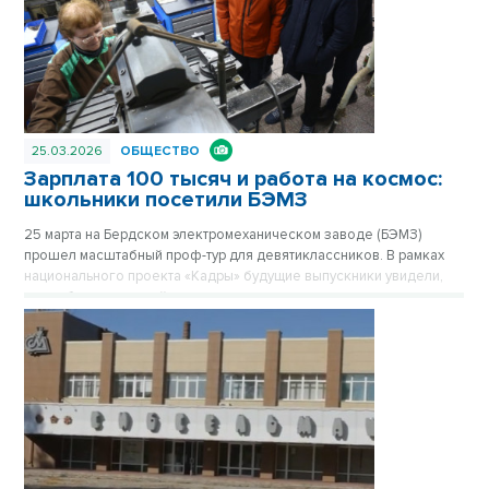
25.03.2026
ОБЩЕСТВО
Зарплата 100 тысяч и работа на космос:
школьники посетили БЭМЗ
25 марта на Бердском электромеханическом заводе (БЭМЗ)
прошел масштабный проф-тур для девятиклассников. В рамках
национального проекта «Кадры» будущие выпускники увидели,
как работает крупнейшее машиностроительное предприятие
региона, обеспечивающее в том числе российскую космонавтику
высокоточными приборами уже 67 лет.