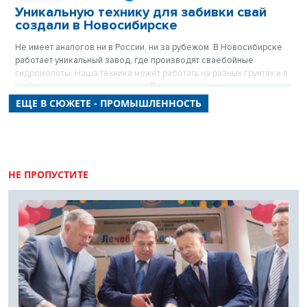
Уникальную технику для забивки свай
создали в Новосибирске
Не имеет аналогов ни в России, ни за рубежом. В Новосибирске
работает уникальный завод, где производят сваебойные
гидромолоты. Наша техника может работать на разных грунтах и в
любых климатических условиях. При этом стоит дешевле
западной.
ЕЩЕ В СЮЖЕТЕ - ПРОМЫШЛЕННОСТЬ
НЕ ПРОПУСТИТЕ