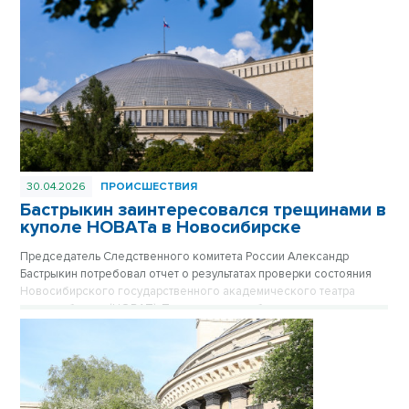
30.04.2026
ПРОИСШЕСТВИЯ
Бастрыкин заинтересовался трещинами в
куполе НОВАТа в Новосибирске
Председатель Следственного комитета России Александр
Бастрыкин потребовал отчет о результатах проверки состояния
Новосибирского государственного академического театра
оперы и балета (НОВАТ). Поводом стали обращения
общественников и публикации в СМИ о критическом состоянии
объекта культурного наследия федерального значения, включая
появление трещин в его знаменитом куполе.