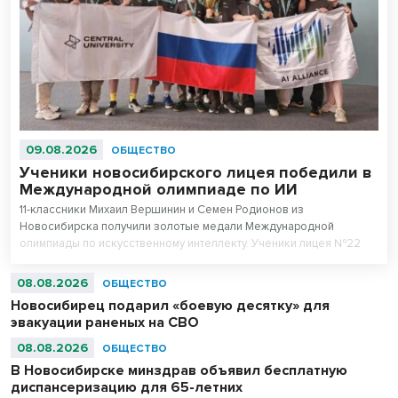
09.08.2026
ОБЩЕСТВО
Ученики новосибирского лицея победили в
Международной олимпиаде по ИИ
11-классники Михаил Вершинин и Семен Родионов из
Новосибирска получили золотые медали Международной
олимпиады по искусственному интеллекту. Ученики лицея №22
«Надежда Сибири» в составе российской сборной стали
абсолютными чемпионами соревнований.
08.08.2026
ОБЩЕСТВО
Новосибирец подарил «боевую десятку» для
эвакуации раненых на СВО
08.08.2026
ОБЩЕСТВО
В Новосибирске минздрав объявил бесплатную
диспансеризацию для 65-летних