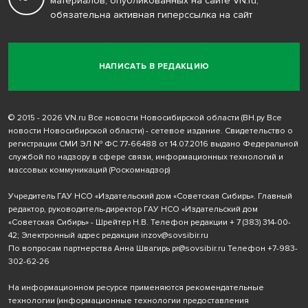
материалов, опубликованных на сайте VN.ru,
обязательна активная гиперссылка на сайт
НАПИСАТЬ В РЕДАКЦИЮ
© 2015 - 2026 VN.ru Все новости Новосибирской области (ВН.ру Все
новости Новосибирской области) - сетевое издание. Свидетельство о
регистрации СМИ ЭЛ № ФС 77-66488 от 14.07.2016 выдано Федеральной
службой по надзору в сфере связи, информационных технологий и
массовых коммуникаций (Роскомнадзор)
Учредитель ГАУ НСО «Издательский дом «Советская Сибирь». Главный
редактор, руководитель-директор ГАУ НСО «Издательский дом
«Советская Сибирь» - Шрейтер Н.В. Телефон редакции
+ 7 (383) 314-00-
42
; Электронный адрес редакции
inzov@sovsibir.ru
По вопросам партнерства Анна Швагирь
pr@sovsibir.ru
Телефон
+7-983-
302-62-26
На информационном ресурсе применяются рекомендательные
технологии
(информационные технологии предоставления