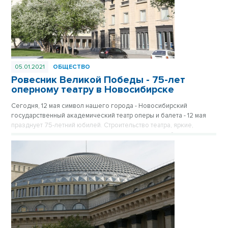
05.01.2021
ОБЩЕСТВО
Ровесник Великой Победы - 75-лет
оперному театру в Новосибирске
Сегодня, 12 мая символ нашего города - Новосибирский
государственный академический театр оперы и балета - 12 мая
празднует 75-летний юбилей. Строительство театра, яркие,
дерзкие идеи архитекторов, репрессированные рабочие и
инженеры, творческие, смелые эксперименты режиссеров – в
жизни театра отражена вся история нашей страны, история
Новосибирска. Публикуется повторно в рубрике «Лучшие
материалы VN.RU 2020».