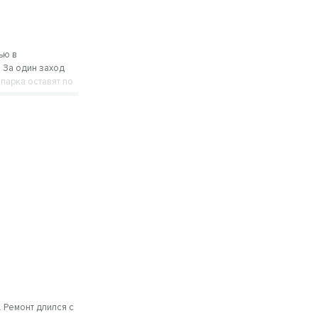
ью в
 За один заход
парка оставят по
 Ремонт длился с