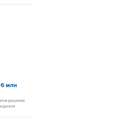
46 млн
 этом решении
седателя