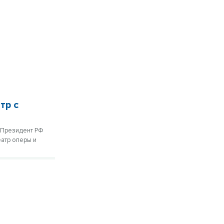
тр с
 Президент РФ
атр оперы и