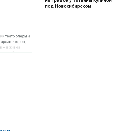
на грядке у Татьяны Купиной
под Новосибирском
ий театр оперы и
 архитекторов,
в – в жизни
но в рубрике