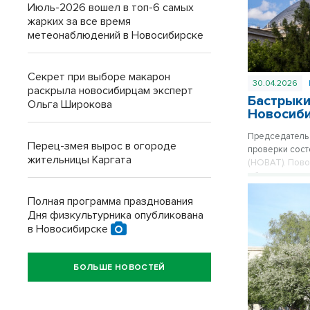
Июль-2026 вошел в топ-6 самых
жарких за все время
метеонаблюдений в Новосибирске
Секрет при выборе макарон
30.04.2026
раскрыла новосибирцам эксперт
Бастрыки
Ольга Широкова
Новосиб
Председатель 
Перец-змея вырос в огороде
проверки сост
жительницы Каргата
(НОВАТ). Пово
объекта культ
куполе.
Полная программа празднования
Дня физкультурника опубликована
в Новосибирске
БОЛЬШЕ НОВОСТЕЙ