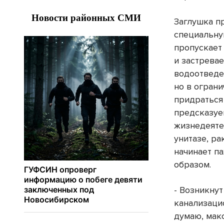
Заглушка п
специальну
пропускает 
и застревае
водоотведе
но в ограни
придраться 
предсказуе
жизнедеяте
унитазе, ра
начинает п
образом.
- Возникну
канализаци
думаю, макс