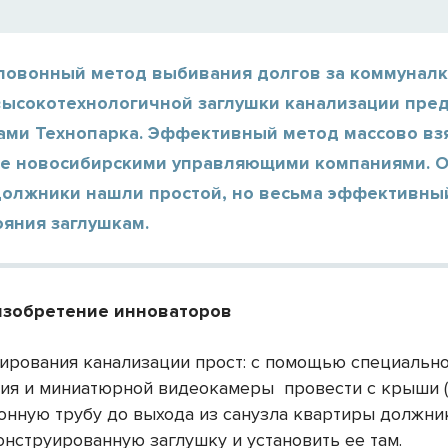
ловонный метод выбивания долгов за коммуналк
ысокотехнологичной заглушки канализации пре
ами Технопарка. Эффективный метод массово взя
е новосибирскими управляющими компаниями. О
должники нашли простой, но весьма эффективны
ояния заглушкам.
изобретение инноваторов
ирования канализации прост: с помощью специальн
ия и миниатюрной видеокамеры
провести с крыши 
онную трубу до выхода из санузла квартиры должни
онструированную заглушку и установить ее там.