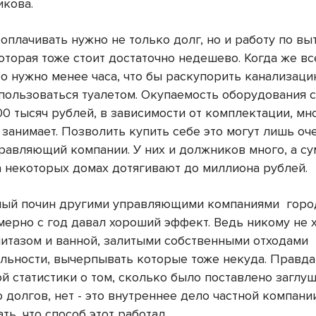
кова.
 оплачивать нужно не только долг, но и работу по в
оторая тоже стоит достаточно недешево. Когда же вс
то нужно менее часа, что бы раскупорить канализаци
пользоваться туалетом. Окупаемость оборудования 
00 тысяч рублей, в зависимости от комплектации, мн
 занимает. Позволить купить себе это могут лишь оч
равляющий компании. У них и должников много, а с
а некоторых домах дотягивают до миллиона рублей.
ый почин другими управляющими компаниями
горо
мерно с год давал хороший эффект. Ведь никому не 
нитазом и ванной, залитыми собственными отходами
льности, вычерпывать которые тоже некуда. Правда
й статистики о том, сколько было поставлено заглуш
долгов, нет - это внутреннее дело частной компании
ть, что способ этот работал.