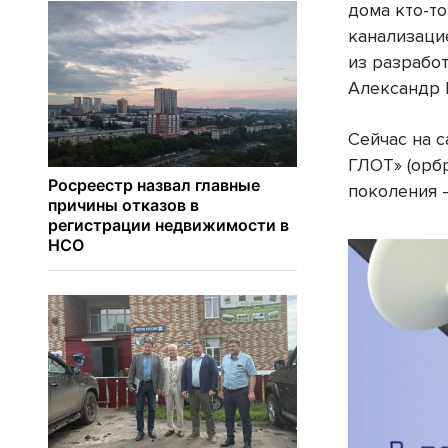
дома кто-т
канализаци
из разрабо
Александр 
Сейчас на 
ГЛОТ» (орб
поколения –