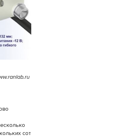
ww.ranlab.ru
ово
несколько
скольких сот