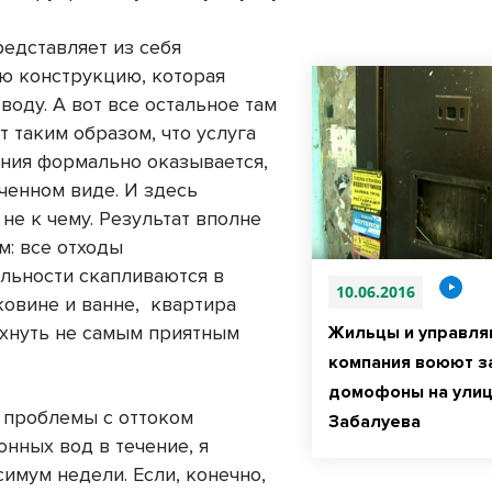
редставляет из себя
ю конструкцию, которая
воду. А вот все остальное там
т таким образом, что услуга
ния формально оказывается,
ченном виде. И здесь
не к чему. Результат вполне
м: все отходы
льности скапливаются в
10.06.2016
ковине и ванне,
квартира
ахнуть не самым приятным
Жильцы и управл
компания воюют з
домофоны на ули
т проблемы с оттоком
Забалуева
онных вод в течение, я
имум недели. Если, конечно,