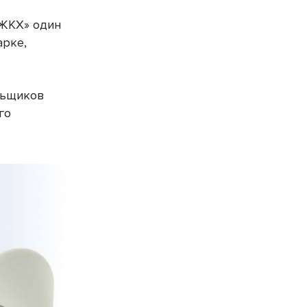
 ЖКХ» один
арке,
льщиков
го