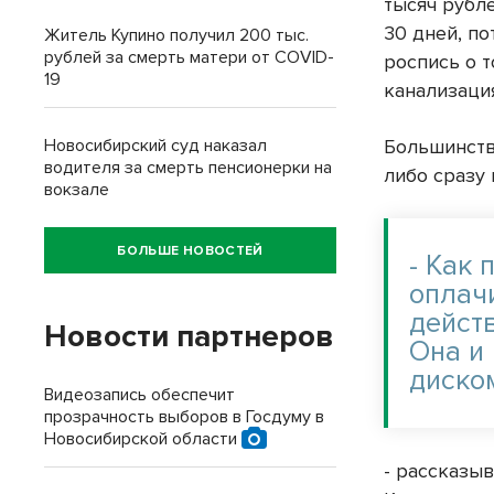
тысяч рубле
30 дней, п
Житель Купино получил 200 тыс.
рублей за смерть матери от COVID-
роспись о т
19
канализаци
Большинств
Новосибирский суд наказал
водителя за смерть пенсионерки на
либо сразу 
вокзале
БОЛЬШЕ НОВОСТЕЙ
- Как 
оплач
дейст
Новости партнеров
Она и 
диско
Видеозапись обеспечит
прозрачность выборов в Госдуму в
Новосибирской области
- рассказы