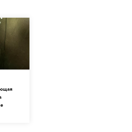
яющая
а
це