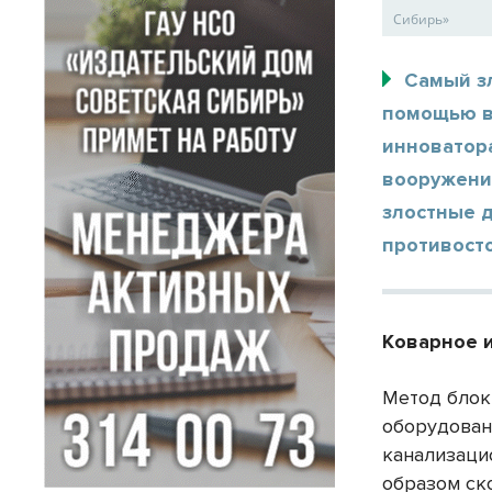
Сибирь»
Самый з
помощью в
инноватор
вооружени
злостные 
противост
Коварное 
Метод блок
оборудован
канализаци
образом ск