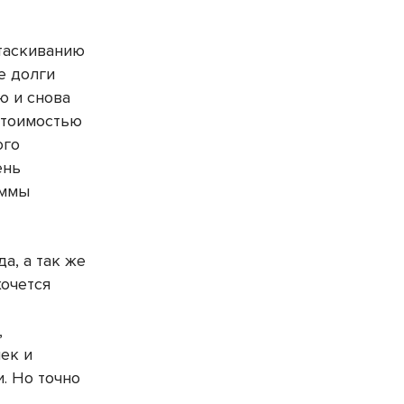
ытаскиванию
е долги
ю и снова
стоимостью
ого
ень
уммы
да, а так же
хочется
,
ек и
. Но точно