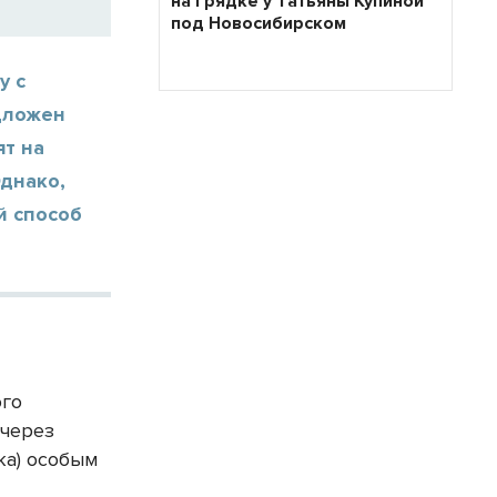
на грядке у Татьяны Купиной
под Новосибирском
у с
дложен
т на
днако,
й способ
ого
(через
ка) особым