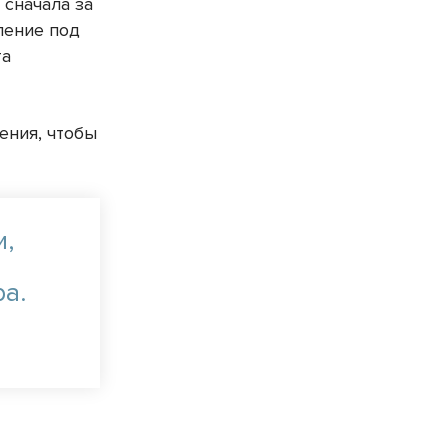
 сначала за
ление под
та
ения, чтобы
и,
ра.