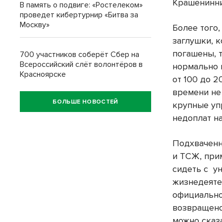
Крашенинни
В память о подвиге: «Ростелеком»
проведет кибертурнир «Битва за
Москву»
Более того,
заглушки, к
погашены, 
700 участников соберёт Сбер на
Всероссийский слёт волонтёров в
нормально 
Красноярске
от 100 до 2
времени не
БОЛЬШЕ НОВОСТЕЙ
крупные уп
недоплат н
Подхваченн
и ТСЖ, при
сидеть с
у
жизнедеяте
официально
возвращено 
можно сказа