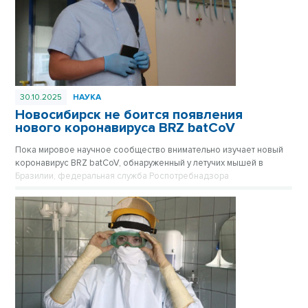
30.10.2025
НАУКА
Новосибирск не боится появления
нового коронавируса BRZ batCoV
Пока мировое научное сообщество внимательно изучает новый
коронавирус BRZ batCoV, обнаруженный у летучих мышей в
Бразилии, федеральная служба Роспотребнадзора
подтверждает, что ситуация находится на постоянном
оперативном контроле.